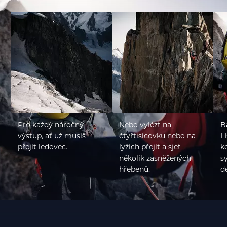
Pro každý náročný
Nebo vylézt na
B
výstup, ať už musíš
čtyřtisícovku nebo na
L
přejít ledovec.
lyžích přejít a sjet
k
několik zasněžených
s
hřebenů.
de