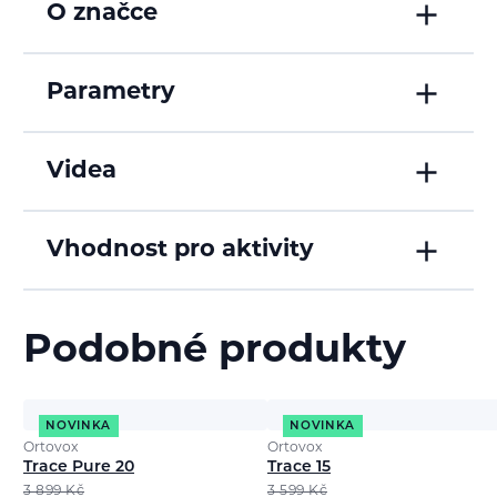
O značce
Parametry
Videa
Vhodnost pro aktivity
Podobné produkty
NOVINKA
NOVINKA
Ortovox
Ortovox
Trace Pure 20
Trace 15
3 899
Kč
3 599
Kč