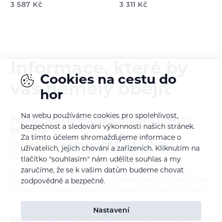
3 587
Kč
3 311
Kč
Informace, které by
Cookies na cestu do
vás neměly obejít
hor
Na webu používáme cookies pro spolehlivost,
Potkáme se na MHFF 2026 se značkami TENAYA a
bezpečnost a sledování výkonnosti našich stránek.
SKYLOTEC
Za tímto účelem shromažďujeme informace o
POZVÁNKA
ALPINISMUS
LEZENÍ
VIA FERRATA
uživatelích, jejich chování a zařízeních. Kliknutím na
Bára Pilná
6. 8. 2026
tlačítko "souhlasím" nám udělíte souhlas a my
zaručíme, že se k vašim datům budeme chovat
Vydejte se na Mezinárodní horolezecký filmový festival 2026 v
Teplicích nad Metují a zastavte se u stánků Tenaya a Skylotec. Čeká
zodpovědně a bezpečně.
vás testování lezeček a lezeckého vybavení, praktické workshopy,…
Nastavení
Tamás Farkas: Moje dva roky s lezečkami Tenaya