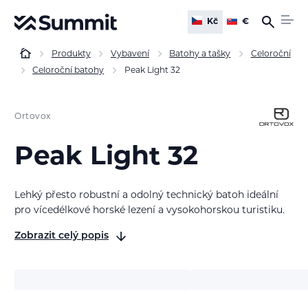
Kč
€
Produkty
Vybavení
Batohy a tašky
Celoroční
Celoroční batohy
Peak Light 32
Ortovox
Peak Light 32
Lehký přesto robustní a odolný technický batoh ideální
pro vícedélkové horské lezení a vysokohorskou turistiku.
Zobrazit celý popis