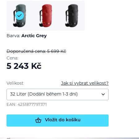
Barva:
Arctic Grey
Doporučená cena: 5 699
Kč
Cena:
5 243
Kč
Velikost
Jak si vybrat velikost?
EAN: 4251877797371
Vložit do košíku