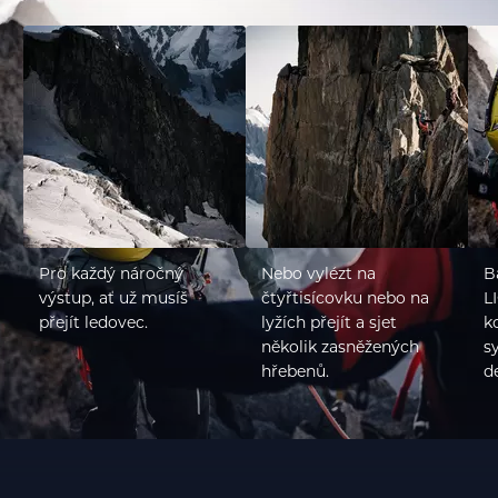
Pro každý náročný
Nebo vylézt na
B
výstup, ať už musíš
čtyřtisícovku nebo na
L
přejít ledovec.
lyžích přejít a sjet
k
několik zasněžených
s
hřebenů.
de