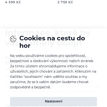
4 599
Kč
2 759
Kč
Informace, které by
Cookies na cestu do
vás neměly obejít
hor
Na webu používáme cookies pro spolehlivost,
Potkáme se na MHFF 2026 se značkami TENAYA a
bezpečnost a sledování výkonnosti našich stránek.
SKYLOTEC
Za tímto účelem shromažďujeme informace o
POZVÁNKA
ALPINISMUS
LEZENÍ
VIA FERRATA
uživatelích, jejich chování a zařízeních. Kliknutím na
Bára Pilná
6. 8. 2026
tlačítko "souhlasím" nám udělíte souhlas a my
zaručíme, že se k vašim datům budeme chovat
Vydejte se na Mezinárodní horolezecký filmový festival 2026 v
Teplicích nad Metují a zastavte se u stánků Tenaya a Skylotec. Čeká
zodpovědně a bezpečně.
vás testování lezeček a lezeckého vybavení, praktické workshopy,…
Nastavení
Tamás Farkas: Moje dva roky s lezečkami Tenaya