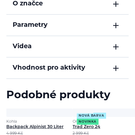
O značce
Parametry
Videa
Vhodnost pro aktivity
Podobné produkty
NOVÁ BARVA
Kohla
Ortovox
NOVINKA
Backpack Alpinist 30 Liter
Trad Zero 24
4 999
Kč
2 999
Kč