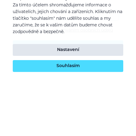
E-mail
Za tímto účelem shromažďujeme informace o
uživatelích, jejich chování a zařízeních. Kliknutím na
tlačítko "souhlasím" nám udělíte souhlas a my
zaručíme, že se k vašim datům budeme chovat
Souhlasím se
zpracováním osobních údajů
zodpovědně a bezpečně.
Potvrdit odběr
Nastavení
Souhlasím
O nás
Naše vize
Kontaktujte nás
Kariéra
Obchodní podmínky