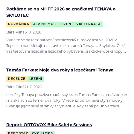
Potkáme se na MHFF 2026 se značkami TENAYA a
SKYLOTEC
POZVÁNKA
ALPINISMUS
LEZENÍ
VIA FERRATA
Bára Pilná
6. 8. 2026
Vydejte se na Mezinárodní horolezecký filmový festival 2026 v
Teplicích nad Metují a zastavte se u stánků Tenaya a Skylotec. Čeká
vás testování lezeček a lezeckého vybavení, praktické workshopy,…
Tamás Farkas: Moje dva roky s lezečkami Tenaya
RECENZE
LEZENÍ
Bára Pilná
21. 7. 2026
Lezečky Tenaya používá maďarský lezec Tamás Farkas na závodech
i na skalách už téměř dva roky. V recenzi porovnává čtyři modely,
ukazuje jejich silné stránky a vysvětluje, kdy sahá po univerzální…
Report: ORTOVOX Bike Safety Sessions
REPORTÁŽ
CYKLISTIKA