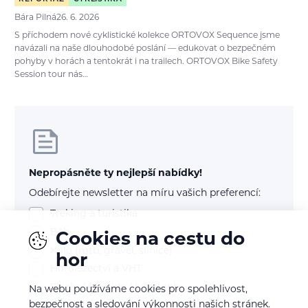
Bára Pilná
26. 6. 2026
S příchodem nové cyklistické kolekce ORTOVOX Sequence jsme
navázali na naše dlouhodobé poslání — edukovat o bezpečném
pohyby v horách a tentokrát i na trailech. ORTOVOX Bike Safety
Session tour nás…
Nepropásněte ty nejlepší nabídky!
Odebírejte newsletter na míru vašich preferencí:
Treking a turistika
Běh
Cookies na cestu do
Kolo (mtb, gravel, silnice)
hor
Horolezectví a VHT
Skialp / freeride / lyže / snb
Na webu používáme cookies pro spolehlivost,
bezpečnost a sledování výkonnosti našich stránek.