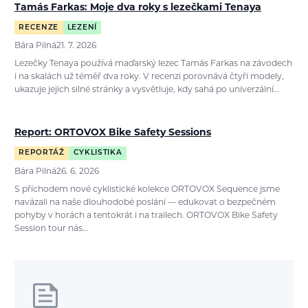
Tamás Farkas: Moje dva roky s lezečkami Tenaya
RECENZE
LEZENÍ
Bára Pilná
21. 7. 2026
Lezečky Tenaya používá maďarský lezec Tamás Farkas na závodech
i na skalách už téměř dva roky. V recenzi porovnává čtyři modely,
ukazuje jejich silné stránky a vysvětluje, kdy sahá po univerzální…
Report: ORTOVOX Bike Safety Sessions
REPORTÁŽ
CYKLISTIKA
Bára Pilná
26. 6. 2026
S příchodem nové cyklistické kolekce ORTOVOX Sequence jsme
navázali na naše dlouhodobé poslání — edukovat o bezpečném
pohyby v horách a tentokrát i na trailech. ORTOVOX Bike Safety
Session tour nás…