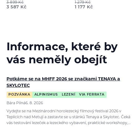
3 899
Kč
1 279
Kč
3 587
Kč
1 177
Kč
Informace, které by
vás neměly obejít
Potkáme se na MHFF 2026 se značkami TENAYA a
SKYLOTEC
POZVÁNKA
ALPINISMUS
LEZENÍ
VIA FERRATA
Bára Pilná
6. 8. 2026
Vydejte se na Mezinárodní horolezecký filmový festival 2026 v
Teplicích nad Metují a zastavte se u stánků Tenaya a Skylotec. Čeká
vás testování lezeček a lezeckého vybavení, praktické workshopy,…