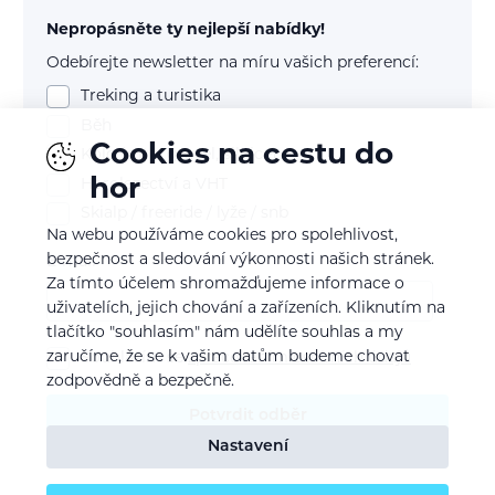
Nepropásněte ty nejlepší nabídky!
Odebírejte newsletter na míru vašich preferencí:
Treking a turistika
Běh
Cookies na cestu do
Kolo (mtb, gravel, silnice)
hor
Horolezectví a VHT
Skialp / freeride / lyže / snb
Na webu používáme cookies pro spolehlivost,
bezpečnost a sledování výkonnosti našich stránek.
E-mail
Za tímto účelem shromažďujeme informace o
uživatelích, jejich chování a zařízeních. Kliknutím na
tlačítko "souhlasím" nám udělíte souhlas a my
zaručíme, že se k vašim datům budeme chovat
Souhlasím se
zpracováním osobních údajů
zodpovědně a bezpečně.
Potvrdit odběr
Nastavení