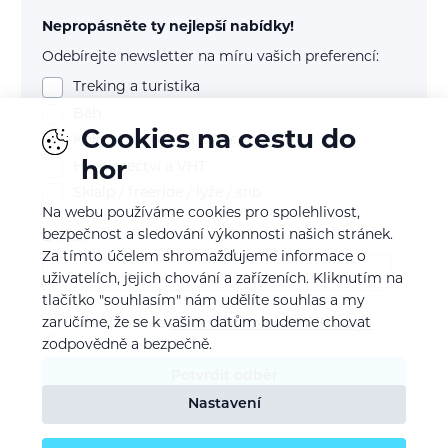
Nepropásněte ty nejlepší nabídky!
Odebírejte newsletter na míru vašich preferencí:
Treking a turistika
Běh
Cookies na cestu do
Kolo (mtb, gravel, silnice)
hor
Horolezectví a VHT
Skialp / freeride / lyže / snb
Na webu používáme cookies pro spolehlivost,
bezpečnost a sledování výkonnosti našich stránek.
E-mail
Za tímto účelem shromažďujeme informace o
uživatelích, jejich chování a zařízeních. Kliknutím na
tlačítko "souhlasím" nám udělíte souhlas a my
zaručíme, že se k vašim datům budeme chovat
Souhlasím se
zpracováním osobních údajů
zodpovědně a bezpečně.
Potvrdit odběr
Nastavení