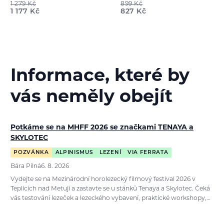
1 279
Kč
899
Kč
1 177
Kč
827
Kč
Informace, které by
vás neměly obejít
Potkáme se na MHFF 2026 se značkami TENAYA a
SKYLOTEC
POZVÁNKA
ALPINISMUS
LEZENÍ
VIA FERRATA
Bára Pilná
6. 8. 2026
Vydejte se na Mezinárodní horolezecký filmový festival 2026 v
Teplicích nad Metují a zastavte se u stánků Tenaya a Skylotec. Čeká
vás testování lezeček a lezeckého vybavení, praktické workshopy,…