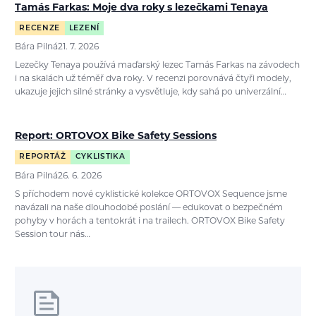
Tamás Farkas: Moje dva roky s lezečkami Tenaya
RECENZE
LEZENÍ
Bára Pilná
21. 7. 2026
Lezečky Tenaya používá maďarský lezec Tamás Farkas na závodech
i na skalách už téměř dva roky. V recenzi porovnává čtyři modely,
ukazuje jejich silné stránky a vysvětluje, kdy sahá po univerzální…
Report: ORTOVOX Bike Safety Sessions
REPORTÁŽ
CYKLISTIKA
Bára Pilná
26. 6. 2026
S příchodem nové cyklistické kolekce ORTOVOX Sequence jsme
navázali na naše dlouhodobé poslání — edukovat o bezpečném
pohyby v horách a tentokrát i na trailech. ORTOVOX Bike Safety
Session tour nás…