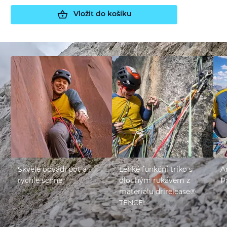
Vložit do košíku
Skvěle odvádí pot a
Lehké funkční triko s
A
rychle schne
dlouhým rukávem z
P
materiálu drirelease®
TENCEL