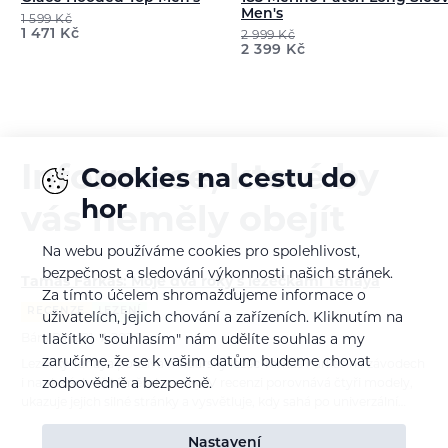
Men's
1 599
Kč
1 471
Kč
2 999
Kč
2 399
Kč
Informace, které by
Cookies na cestu do
hor
vás neměly obejít
Na webu používáme cookies pro spolehlivost,
bezpečnost a sledování výkonnosti našich stránek.
Tamás Farkas: Moje dva roky s lezečkami Tenaya
Za tímto účelem shromažďujeme informace o
RECENZE
LEZENÍ
uživatelích, jejich chování a zařízeních. Kliknutím na
Bára Pilná
21. 7. 2026
tlačítko "souhlasím" nám udělíte souhlas a my
zaručíme, že se k vašim datům budeme chovat
Lezečky Tenaya používá maďarský lezec Tamás Farkas na závodech
zodpovědně a bezpečně.
i na skalách už téměř dva roky. V recenzi porovnává čtyři modely,
ukazuje jejich silné stránky a vysvětluje, kdy sahá po univerzální…
Nastavení