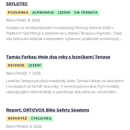
SKYLOTEC
POZVÁNKA
ALPINISMUS
LEZENÍ
VIA FERRATA
Bára Pilná
6. 8. 2026
Vydejte se na Mezinárodní horolezecký filmový festival 2026 v
Teplicích nad Metují a zastavte se u stánků Tenaya a Skylotec. Čeká
vás testování lezeček a lezeckého vybavení, praktické workshopy,…
Tamás Farkas: Moje dva roky s lezečkami Tenaya
RECENZE
LEZENÍ
Bára Pilná
21. 7. 2026
Lezečky Tenaya používá maďarský lezec Tamás Farkas na závodech
i na skalách už téměř dva roky. V recenzi porovnává čtyři modely,
ukazuje jejich silné stránky a vysvětluje, kdy sahá po univerzální…
Report: ORTOVOX Bike Safety Sessions
REPORTÁŽ
CYKLISTIKA
Bára Pilná
26. 6. 2026