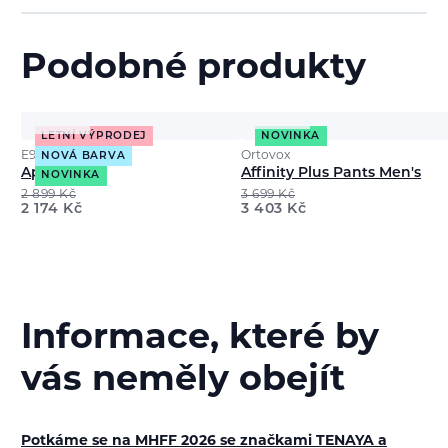
Podobné produkty
LETNÍ VÝPRODEJ
NOVINKA
E9
Ortovox
NOVÁ BARVA
Ape9 Men's
Affinity Plus Pants Men's
NOVINKA
2 899
Kč
3 699
Kč
2 174
Kč
3 403
Kč
Informace, které by
vás neměly obejít
Potkáme se na MHFF 2026 se značkami TENAYA a