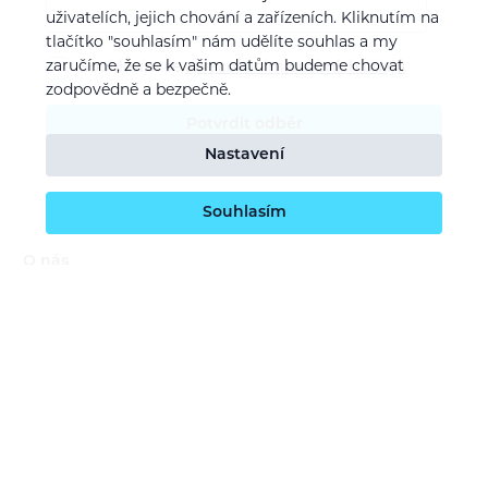
uživatelích, jejich chování a zařízeních. Kliknutím na
tlačítko "souhlasím" nám udělíte souhlas a my
zaručíme, že se k vašim datům budeme chovat
Souhlasím se
zpracováním osobních údajů
zodpovědně a bezpečně.
Potvrdit odběr
Nastavení
Souhlasím
O nás
Naše vize
Kontaktujte nás
Kariéra
Obchodní podmínky
GDPR (ochrana osobních údajů)