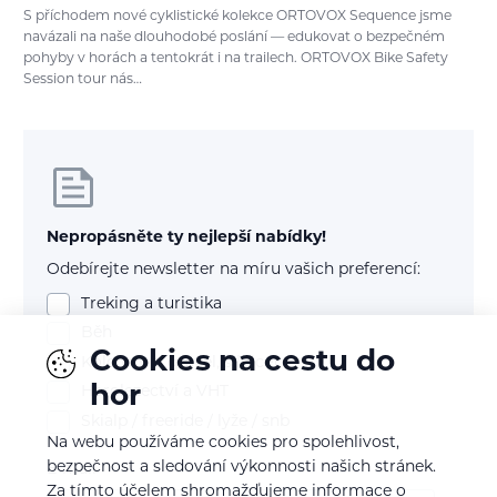
S příchodem nové cyklistické kolekce ORTOVOX Sequence jsme
navázali na naše dlouhodobé poslání — edukovat o bezpečném
pohyby v horách a tentokrát i na trailech. ORTOVOX Bike Safety
Session tour nás…
Nepropásněte ty nejlepší nabídky!
Odebírejte newsletter na míru vašich preferencí:
Treking a turistika
Běh
Cookies na cestu do
Kolo (mtb, gravel, silnice)
hor
Horolezectví a VHT
Skialp / freeride / lyže / snb
Na webu používáme cookies pro spolehlivost,
bezpečnost a sledování výkonnosti našich stránek.
E-mail
Za tímto účelem shromažďujeme informace o