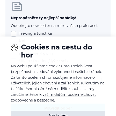
Nepropásněte ty nejlepší nabídky!
Odebírejte newsletter na míru vašich preferencí:
Treking a turistika
Běh
Cookies na cestu do
Kolo (mtb, gravel, silnice)
hor
Horolezectví a VHT
Skialp / freeride / lyže / snb
Na webu používáme cookies pro spolehlivost,
bezpečnost a sledování výkonnosti našich stránek.
E-mail
Za tímto účelem shromažďujeme informace o
uživatelích, jejich chování a zařízeních. Kliknutím na
tlačítko "souhlasím" nám udělíte souhlas a my
zaručíme, že se k vašim datům budeme chovat
Souhlasím se
zpracováním osobních údajů
zodpovědně a bezpečně.
Potvrdit odběr
Nastavení