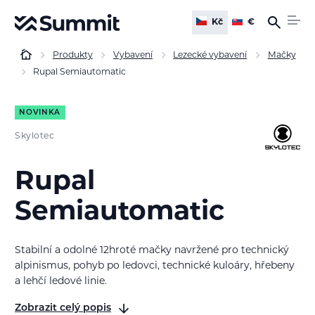
Kč
€
Produkty
Vybavení
Lezecké vybavení
Mačky
Rupal Semiautomatic
NOVINKA
Skylotec
Rupal
Semiautomatic
Stabilní a odolné 12hroté mačky navržené pro technický
alpinismus, pohyb po ledovci, technické kuloáry, hřebeny
a lehčí ledové linie.
Zobrazit celý popis