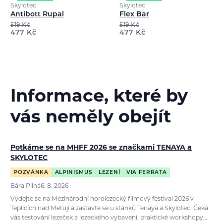
Skylotec
Skylotec
Antibott Rupal
Flex Bar
519
Kč
519
Kč
477
Kč
477
Kč
Informace, které by
vás neměly obejít
Potkáme se na MHFF 2026 se značkami TENAYA a
SKYLOTEC
POZVÁNKA
ALPINISMUS
LEZENÍ
VIA FERRATA
Bára Pilná
6. 8. 2026
Vydejte se na Mezinárodní horolezecký filmový festival 2026 v
Teplicích nad Metují a zastavte se u stánků Tenaya a Skylotec. Čeká
vás testování lezeček a lezeckého vybavení, praktické workshopy,…