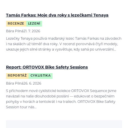
Tamás Farkas: Moje dva roky s lezečkami Tenaya
RECENZE
LEZENÍ
Bára Pilná
21. 7. 2026
Lezečky Tenaya používá maďarský lezec Tamás Farkas na závodech
i na skalách už téměř dva roky. V recenzi porovnává čtyři modely,
ukazuje jejich silné stránky a vysvětluje, kdy sahá po univerzální…
Report: ORTOVOX Bike Safety Sessions
REPORTÁŽ
CYKLISTIKA
Bára Pilná
26. 6. 2026
S příchodem nové cyklistické kolekce ORTOVOX Sequence jsme
navázali na naše dlouhodobé poslání — edukovat o bezpečném
pohyby v horách a tentokrát i na trailech. ORTOVOX Bike Safety
Session tour nás…