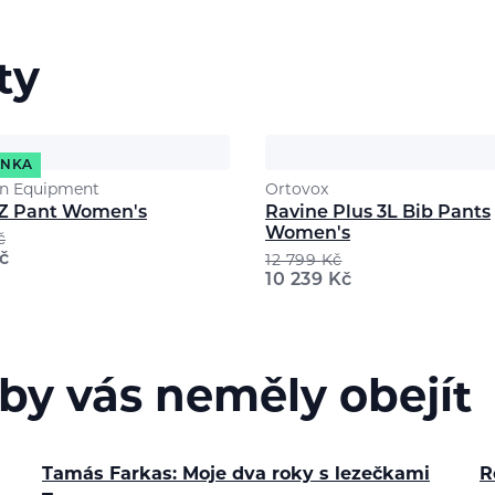
ty
INKA
n Equipment
Ortovox
Z Pant Women's
Ravine Plus 3L Bib Pants
Women's
č
č
12 799
Kč
10 239
Kč
 by vás neměly obejít
Tamás Farkas: Moje dva roky s lezečkami
R