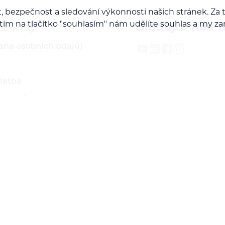
, bezpečnost a sledování výkonnosti našich stránek. Z
iknutím na tlačítko "souhlasím" nám udělíte souhlas a m
Sledujte nás t
podmínky
ana osobních údajů)
latba
 servis
ží
rodejcem našich značek
do B2B sekce