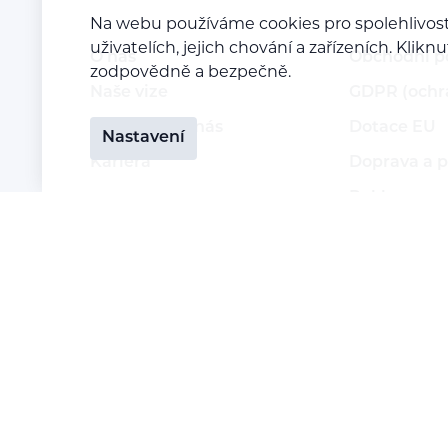
Na webu používáme cookies pro spolehlivost
uživatelích, jejich chování a zařízeních. Kl
O nás
Obchodní 
zodpovědně a bezpečně.
Naše vize
GDPR (ochr
Kontaktujte nás
Dotace EU
Nastavení
Kariéra
Doprava a p
Reklamace a
Vrácení zbo
Staňte se p
Přihlášení 