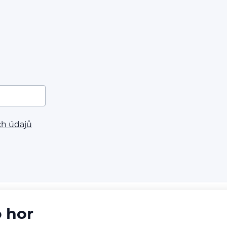
ch údajů
o hor