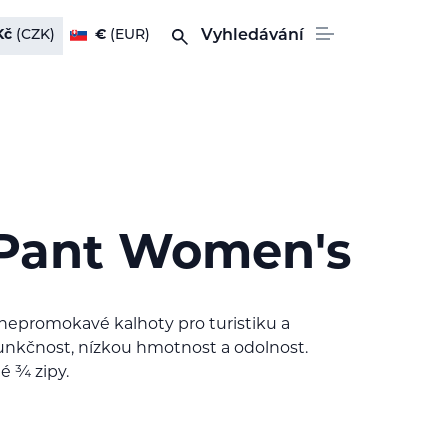
Kč
(CZK)
€
(EUR)
Vyhledávání
 Pant Women's
nepromokavé kalhoty pro turistiku a
 funkčnost, nízkou hmotnost a odolnost.
é ¾ zipy.