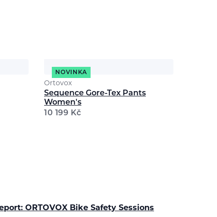
NOVINKA
Ortovox
Sequence Gore-Tex Pants
Women's
10 199
Kč
eport: ORTOVOX Bike Safety Sessions