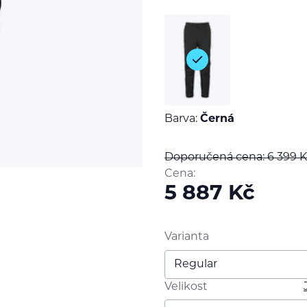
Barva:
Černá
Doporučená cena: 6 399
K
Cena:
5 887
Kč
Varianta
Velikost