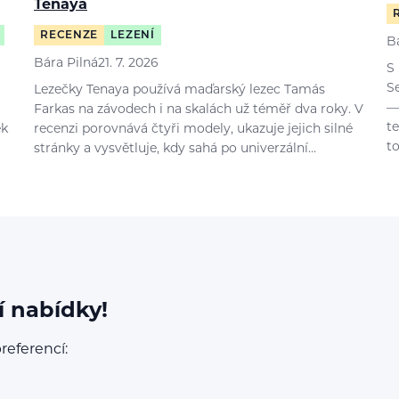
Tenaya
RECENZE
LEZENÍ
B
Bára Pilná
21. 7. 2026
S
S
Lezečky Tenaya používá maďarský lezec Tamás
—
Farkas na závodech i na skalách už téměř dva roky. V
t
ek
recenzi porovnává čtyři modely, ukazuje jejich silné
t
stránky a vysvětluje, kdy sahá po univerzální…
í nabídky!
referencí: