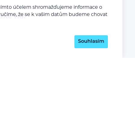
a tímto účelem shromažďujeme informace o
y zaručíme, že se k vašim datům budeme chovat
aké na:
Souhlasím