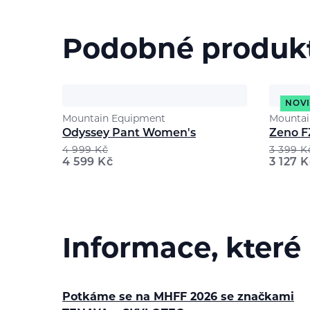
Podobné produk
NOV
Mountain Equipment
Mountai
Odyssey Pant Women's
Zeno F
4 999
Kč
3 399
K
4 599
Kč
3 127
K
Informace, které
Potkáme se na MHFF 2026 se značkami