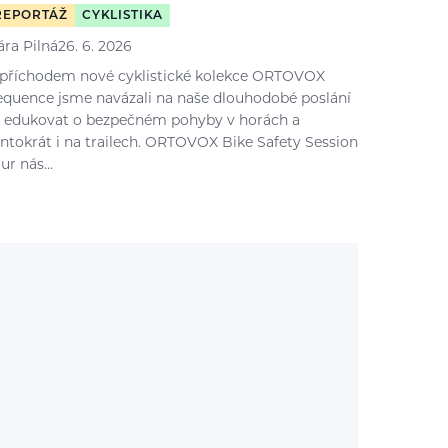
REPORTÁŽ
CYKLISTIKA
ára Pilná
26. 6. 2026
 příchodem nové cyklistické kolekce ORTOVOX
equence jsme navázali na naše dlouhodobé poslání
 edukovat o bezpečném pohyby v horách a
entokrát i na trailech. ORTOVOX Bike Safety Session
our nás…