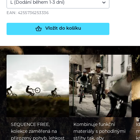
EAN: 4255736253336
Vložit do košíku
SEQUENCE FREE,
Kombinuje funkční
Id
kolekce zaměřená na
materiály s pohodlnými
m
přirozený pohyb, lehkost
střihy tak, aby
k