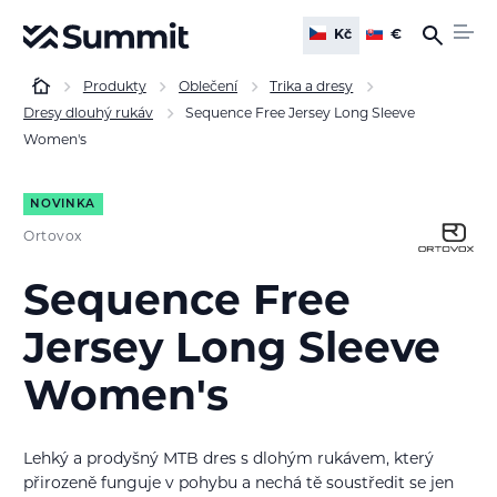
Kč
€
Produkty
Oblečení
Trika a dresy
Dresy dlouhý rukáv
Sequence Free Jersey Long Sleeve
Women's
NOVINKA
Ortovox
Sequence Free
Jersey Long Sleeve
Women's
Lehký a prodyšný
MTB dres s dlohým rukávem
, který
přirozeně funguje v pohybu a nechá tě soustředit se jen