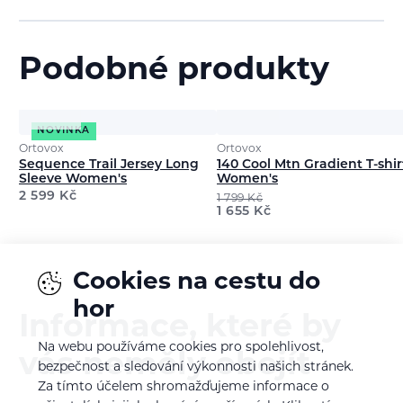
Podobné produkty
NOVINKA
Ortovox
Ortovox
Sequence Trail Jersey Long
140 Cool Mtn Gradient T-shir
Sleeve Women's
Women's
2 599
Kč
1 799
Kč
1 655
Kč
Cookies na cestu do
hor
Informace, které by
Na webu používáme cookies pro spolehlivost,
vás neměly obejít
bezpečnost a sledování výkonnosti našich stránek.
Za tímto účelem shromažďujeme informace o