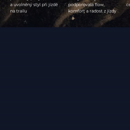
a uvolněný styl při jízdě
podporovala flow,
c
na trailu
komfort a radost z jízdy