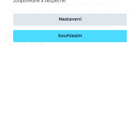
zodpovědně a bezpečně.
Vydejte se na Mezinárodní horolezecký filmový festival 2026 v
Teplicích nad Metují a zastavte se u stánků Tenaya a Skylotec. Čeká
vás testování lezeček a lezeckého vybavení, praktické workshopy,…
Nastavení
Tamás Farkas: Moje dva roky s lezečkami Tenaya
Souhlasím
RECENZE
LEZENÍ
Bára Pilná
21. 7. 2026
Lezečky Tenaya používá maďarský lezec Tamás Farkas na závodech
i na skalách už téměř dva roky. V recenzi porovnává čtyři modely,
ukazuje jejich silné stránky a vysvětluje, kdy sahá po univerzální…
Report: ORTOVOX Bike Safety Sessions
REPORTÁŽ
CYKLISTIKA
Bára Pilná
26. 6. 2026
S příchodem nové cyklistické kolekce ORTOVOX Sequence jsme
navázali na naše dlouhodobé poslání — edukovat o bezpečném
pohyby v horách a tentokrát i na trailech. ORTOVOX Bike Safety
Session tour nás…