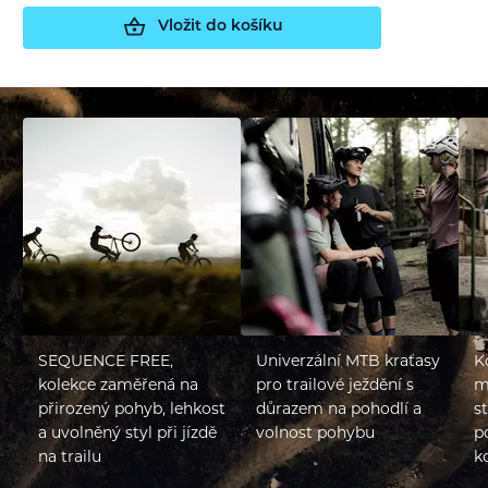
Vložit do košíku
SEQUENCE FREE,
Univerzální MTB kraťasy
K
kolekce zaměřená na
pro trailové ježdění s
m
přirozený pohyb, lehkost
důrazem na pohodlí a
s
a uvolněný styl při jízdě
volnost pohybu
p
na trailu
k