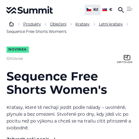
Kč
€
Produkty
Oblečení
Kraťasy
Letní kraťasy
Sequence Free Shorts Women's
NOVINKA
Ortovox
Sequence Free
Shorts Women's
Kraťasy, které tě nechají jezdit podle nálady – uvolněně,
plynule a bez omezení. Stvořené pro dny, kdy jdeš víc po
pocitu než po výkonu a chceš se na trailu cítit přirozeně a
svobodně.