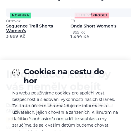
NOVINKA
LETNÍ VÝPRODEJ
Ortovox
E9
Sequence Trail Shorts
Onda Short Women's
Women's
1 999
Kč
3 899
Kč
1 499
Kč
Cookies na cestu do
Informace, které by
hor
vás neměly obejít
Na webu používáme cookies pro spolehlivost,
bezpečnost a sledování výkonnosti našich stránek.
Potkáme se na MHFF 2026 se značkami TENAYA a
Za tímto účelem shromažďujeme informace o
SKYLOTEC
uživatelích, jejich chování a zařízeních. Kliknutím na
tlačítko "souhlasím" nám udělíte souhlas a my
POZVÁNKA
ALPINISMUS
LEZENÍ
VIA FERRATA
zaručíme, že se k vašim datům budeme chovat
Bára Pilná
6. 8. 2026