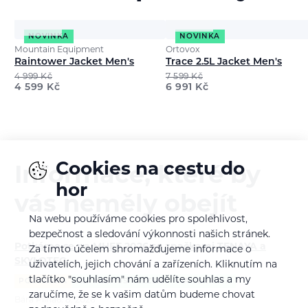
NOVINKA
NOVINKA
Mountain Equipment
Ortovox
Raintower Jacket Men's
Trace 2.5L Jacket Men's
4 999
Kč
7 599
Kč
4 599
Kč
6 991
Kč
Cookies na cestu do
Informace, které by
hor
vás neměly obejít
Na webu používáme cookies pro spolehlivost,
bezpečnost a sledování výkonnosti našich stránek.
Potkáme se na MHFF 2026 se značkami TENAYA a
Za tímto účelem shromažďujeme informace o
SKYLOTEC
uživatelích, jejich chování a zařízeních. Kliknutím na
tlačítko "souhlasím" nám udělíte souhlas a my
POZVÁNKA
ALPINISMUS
LEZENÍ
VIA FERRATA
zaručíme, že se k vašim datům budeme chovat
Bára Pilná
6. 8. 2026