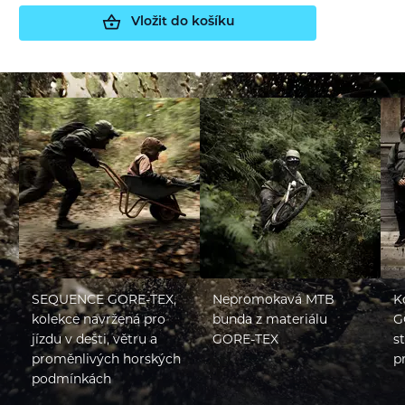
Vložit do košíku
SEQUENCE GORE-TEX,
Nepromokavá MTB
K
kolekce navržená pro
bunda z materiálu
G
jízdu v dešti, větru a
GORE-TEX
s
proměnlivých horských
p
podmínkách