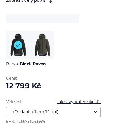
Zobrazit celý popis
Barva:
Black Raven
Cena:
12 799
Kč
Velikost
Jak si vybrat velikost?
EAN: 4255736243986