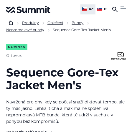
Kč
€
Produkty
Oblečení
Bundy
Nepromokavé bundy
Sequence Gore-Tex Jacket Men's
NOVINKA
Ortovox
Sequence Gore-Tex
Jacket Men's
Navržená pro dny, kdy se počasí snaží diktovat tempo, ale
ty máš jasno. Lehká, tichá a maximálně spolehlivá
nepromokavá MTB bunda
, která tě udrží v suchu a v
pohybu bez kompromisů.