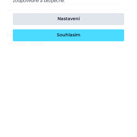
zodpovědně a bezpečně.
Vydejte se na Mezinárodní horolezecký filmový festival 2026 v
Teplicích nad Metují a zastavte se u stánků Tenaya a Skylotec. Čeká
vás testování lezeček a lezeckého vybavení, praktické workshopy,…
Nastavení
Tamás Farkas: Moje dva roky s lezečkami Tenaya
Souhlasím
RECENZE
LEZENÍ
Bára Pilná
21. 7. 2026
Lezečky Tenaya používá maďarský lezec Tamás Farkas na závodech
i na skalách už téměř dva roky. V recenzi porovnává čtyři modely,
ukazuje jejich silné stránky a vysvětluje, kdy sahá po univerzální…
Report: ORTOVOX Bike Safety Sessions
REPORTÁŽ
CYKLISTIKA
Bára Pilná
26. 6. 2026
S příchodem nové cyklistické kolekce ORTOVOX Sequence jsme
navázali na naše dlouhodobé poslání — edukovat o bezpečném
pohyby v horách a tentokrát i na trailech. ORTOVOX Bike Safety
Session tour nás…