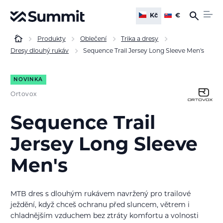
Kč
€
Produkty
Oblečení
Trika a dresy
Dresy dlouhý rukáv
Sequence Trail Jersey Long Sleeve Men's
NOVINKA
Ortovox
Sequence Trail
Jersey Long Sleeve
Men's
MTB dres s dlouhým rukávem
navržený pro trailové
ježdění, když chceš ochranu před sluncem, větrem i
chladnějším vzduchem bez ztráty komfortu a volnosti