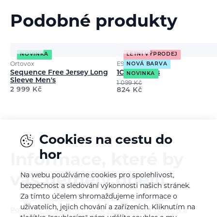
Podobné produkty
NOVINKA
LETNÍ VÝPRODEJ
Ortovox
E9
NOVÁ BARVA
Sequence Free Jersey Long
1Caffe Men's
NOVINKA
Sleeve Men's
1 099
Kč
2 999
Kč
824
Kč
Cookies na cestu do
hor
Informace, které by
Na webu používáme cookies pro spolehlivost,
vás neměly obejít
bezpečnost a sledování výkonnosti našich stránek.
Za tímto účelem shromažďujeme informace o
uživatelích, jejich chování a zařízeních. Kliknutím na
Potkáme se na MHFF 2026 se značkami TENAYA a