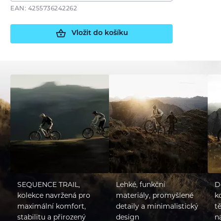
EAN: 4255736242262
Vložit do košíku
SEQUENCE TRAIL,
Lehké, funkční
D
kolekce navržená pro
materiály, promyšlené
k
maximální komfort,
detaily a minimalistický
t
stabilitu a přirozený
design
n