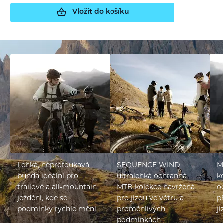
Vložit do košíku
Lehká, neprofoukavá
SEQUENCE WIND,
M
bunda ideální pro
ultralehká ochranná
k
trailové a all-mountain
MTB kolekce navržená
o
ježdění, kde se
pro jízdu ve větru a
p
podmínky rychle mění.
proměnlivých
jí
podmínkách