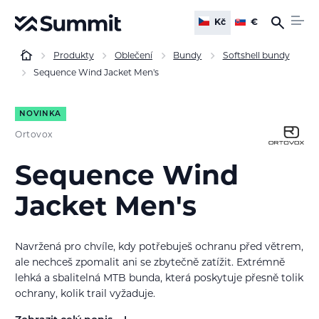
Kč
€
Produkty
Oblečení
Bundy
Softshell bundy
Sequence Wind Jacket Men's
NOVINKA
Ortovox
Sequence Wind
Jacket Men's
Navržená pro chvíle, kdy potřebuješ ochranu před větrem,
ale nechceš zpomalit ani se zbytečně zatížit. Extrémně
lehká a sbalitelná
MTB bunda
, která poskytuje přesně tolik
ochrany, kolik trail vyžaduje.