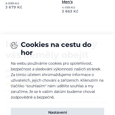
Men's
3 999
Kč
3 679
Kč
4 199
Kč
3 863
Kč
Informace, které by
Cookies na cestu do
hor
vás neměly obejít
Na webu používáme cookies pro spolehlivost,
bezpečnost a sledování výkonnosti našich stránek.
Potkáme se na MHFF 2026 se značkami TENAYA a
Za tímto účelem shromažďujeme informace o
SKYLOTEC
uživatelích, jejich chování a zařízeních. Kliknutím na
POZVÁNKA
ALPINISMUS
LEZENÍ
VIA FERRATA
tlačítko "souhlasím" nám udělíte souhlas a my
Bára Pilná
6. 8. 2026
zaručíme, že se k vašim datům budeme chovat
zodpovědně a bezpečně.
Vydejte se na Mezinárodní horolezecký filmový festival 2026 v
Teplicích nad Metují a zastavte se u stánků Tenaya a Skylotec. Čeká
vás testování lezeček a lezeckého vybavení, praktické workshopy,…
Nastavení