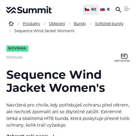
Kč
€
Produkty
Oblečení
Bundy
Softshell bundy
Sequence Wind Jacket Women's
NOVINKA
Ortovox
Sequence Wind
Jacket Women's
Navržená pro chvíle, kdy potřebuješ ochranu před větrem,
ale nechceš zpomalit ani se zbytečně zatížit. Extrémně
lehká a sbalitelná
MTB bunda
, která poskytuje přesně tolik
ochrany, kolik trail vyžaduje.