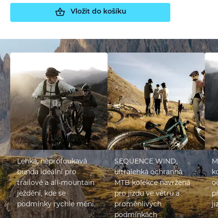
Vložit do košíku
Lehká, neprofoukavá
SEQUENCE WIND,
M
bunda ideální pro
ultralehká ochranná
k
trailové a all-mountain
MTB kolekce navržená
o
ježdění, kde se
pro jízdu ve větru a
p
podmínky rychle mění.
proměnlivých
jí
podmínkách