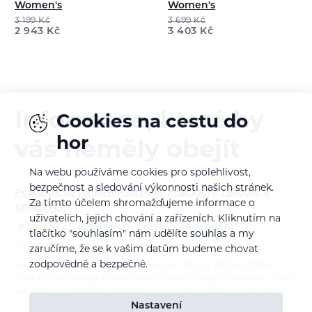
Women's
Women's
3 199
Kč
3 699
Kč
2 943
Kč
3 403
Kč
Informace, které by
Cookies na cestu do
hor
vás neměly obejít
Na webu používáme cookies pro spolehlivost,
bezpečnost a sledování výkonnosti našich stránek.
Potkáme se na MHFF 2026 se značkami TENAYA a
Za tímto účelem shromažďujeme informace o
SKYLOTEC
uživatelích, jejich chování a zařízeních. Kliknutím na
POZVÁNKA
ALPINISMUS
LEZENÍ
VIA FERRATA
tlačítko "souhlasím" nám udělíte souhlas a my
Bára Pilná
6. 8. 2026
zaručíme, že se k vašim datům budeme chovat
zodpovědně a bezpečně.
Vydejte se na Mezinárodní horolezecký filmový festival 2026 v
Teplicích nad Metují a zastavte se u stánků Tenaya a Skylotec. Čeká
vás testování lezeček a lezeckého vybavení, praktické workshopy,…
Nastavení