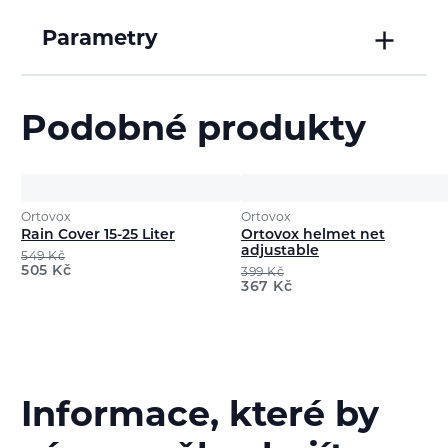
Parametry
Podobné produkty
Ortovox
Ortovox
Rain Cover 15-25 Liter
Ortovox helmet net
adjustable
549
Kč
505
Kč
399
Kč
367
Kč
Informace, které by