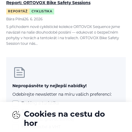
Report: ORTOVOX Bike Safety Sessions
REPORTÁŽ
CYKLISTIKA
Bára Pilná
26. 6. 2026
S příchodem nové cyklistické kolekce ORTOVOX Sequence jsme
navázali na naše dlouhodobé poslání — edukovat o bezpečném
pohyby v horách a tentokrát i na trailech. ORTOVOX Bike Safety
Session tour nás…
Nepropásněte ty nejlepší nabídky!
Odebírejte newsletter na míru vašich preferencí:
Treking a turistika
Běh
Cookies na cestu do
Kolo (mtb, gravel, silnice)
hor
Horolezectví a VHT