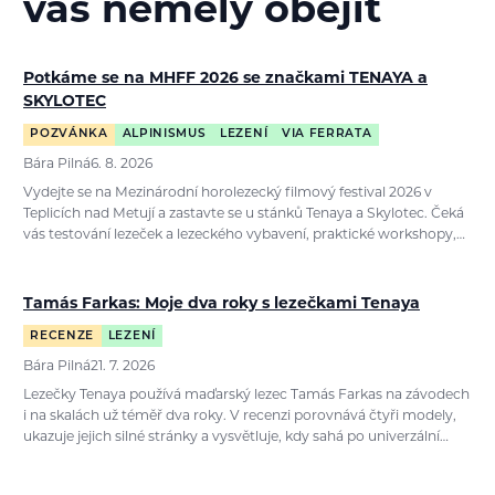
vás neměly obejít
Potkáme se na MHFF 2026 se značkami TENAYA a
SKYLOTEC
POZVÁNKA
ALPINISMUS
LEZENÍ
VIA FERRATA
Bára Pilná
6. 8. 2026
Vydejte se na Mezinárodní horolezecký filmový festival 2026 v
Teplicích nad Metují a zastavte se u stánků Tenaya a Skylotec. Čeká
vás testování lezeček a lezeckého vybavení, praktické workshopy,…
Tamás Farkas: Moje dva roky s lezečkami Tenaya
RECENZE
LEZENÍ
Bára Pilná
21. 7. 2026
Lezečky Tenaya používá maďarský lezec Tamás Farkas na závodech
i na skalách už téměř dva roky. V recenzi porovnává čtyři modely,
ukazuje jejich silné stránky a vysvětluje, kdy sahá po univerzální…