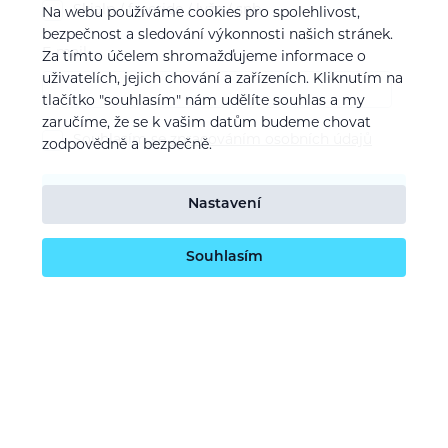
Skialp / freeride / lyže / snb
Na webu používáme cookies pro spolehlivost,
bezpečnost a sledování výkonnosti našich stránek.
E-mail
Za tímto účelem shromažďujeme informace o
uživatelích, jejich chování a zařízeních. Kliknutím na
tlačítko "souhlasím" nám udělíte souhlas a my
zaručíme, že se k vašim datům budeme chovat
Souhlasím se
zpracováním osobních údajů
zodpovědně a bezpečně.
Potvrdit odběr
Nastavení
Souhlasím
O nás
Naše vize
Kontaktujte nás
Kariéra