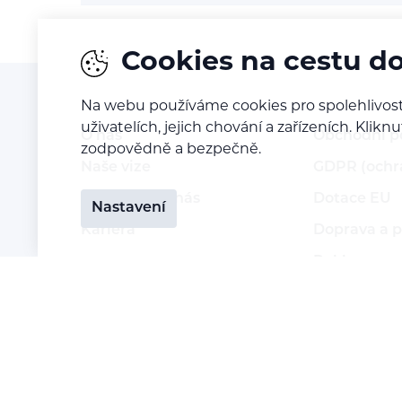
Cookies na cestu d
Na webu používáme cookies pro spolehlivost
uživatelích, jejich chování a zařízeních. Kl
O nás
Obchodní 
zodpovědně a bezpečně.
Naše vize
GDPR (ochr
Kontaktujte nás
Dotace EU
Nastavení
Kariéra
Doprava a p
Reklamace a
Vrácení zbo
Staňte se p
Přihlášení 