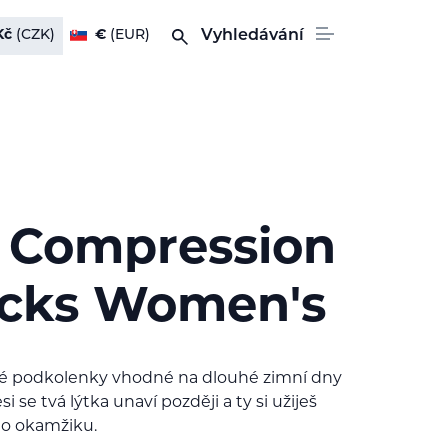
Kč
(CZK)
€
(EUR)
Vyhledávání
r Compression
cks Women's
 podkolenky vhodné na dlouhé zimní dny
 se tvá lýtka unaví později a ty si užiješ
ho okamžiku.