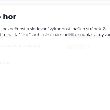
o hor
, bezpečnost a sledování výkonnosti našich stránek. Z
iknutím na tlačítko "souhlasím" nám udělíte souhlas a m
Sledujte nás t
podmínky
ana osobních údajů)
latba
 servis
ží
rodejcem našich značek
do B2B sekce