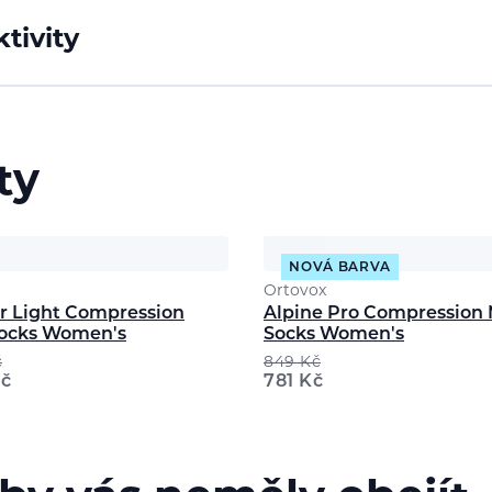
tivity
ty
NOVÁ BARVA
Ortovox
ur Light Compression
Alpine Pro Compression 
ocks Women's
Socks Women's
č
849
Kč
č
781
Kč