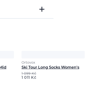
Ortovox
Mid
Ski Tour Long Socks Women's
1 099
Kč
1 011
Kč