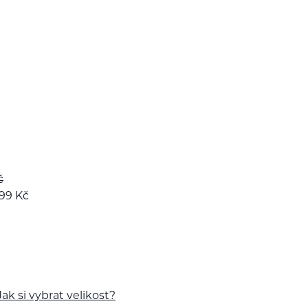
č
299
Kč
Jak si vybrat velikost?