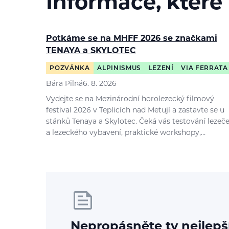
Informace, které
Potkáme se na MHFF 2026 se značkami
TENAYA a SKYLOTEC
POZVÁNKA
ALPINISMUS
LEZENÍ
VIA FERRATA
Bára Pilná
6. 8. 2026
Vydejte se na Mezinárodní horolezecký filmový
festival 2026 v Teplicích nad Metují a zastavte se u
stánků Tenaya a Skylotec. Čeká vás testování lezeč
a lezeckého vybavení, praktické workshopy,…
Nepropásněte ty nejlepš