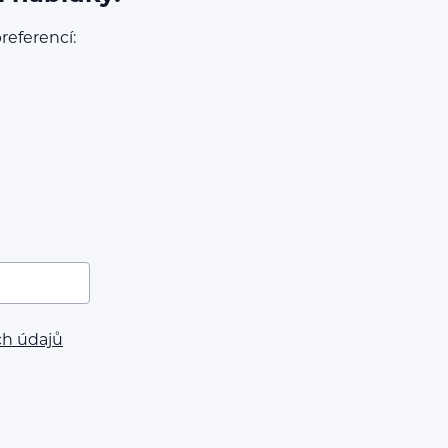
referencí:
ch údajů