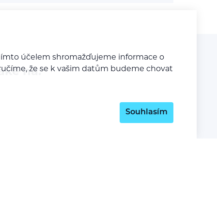
a tímto účelem shromažďujeme informace o
y zaručíme, že se k vašim datům budeme chovat
aké na:
Souhlasím