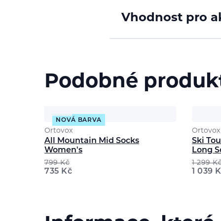
Vhodnost pro ak
Podobné produk
NOVÁ BARVA
Ortovox
Ortovox
All Mountain Mid Socks
Ski To
Women's
Long S
799
Kč
1 299
K
735
Kč
1 039
K