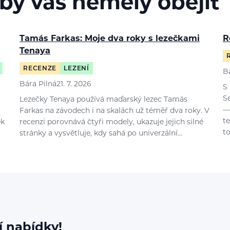
 by vás neměly obejít
Tamás Farkas: Moje dva roky s lezečkami
R
Tenaya
RECENZE
LEZENÍ
B
Bára Pilná
21. 7. 2026
S
S
Lezečky Tenaya používá maďarský lezec Tamás
—
Farkas na závodech i na skalách už téměř dva roky. V
t
ek
recenzi porovnává čtyři modely, ukazuje jejich silné
t
stránky a vysvětluje, kdy sahá po univerzální…
í nabídky!