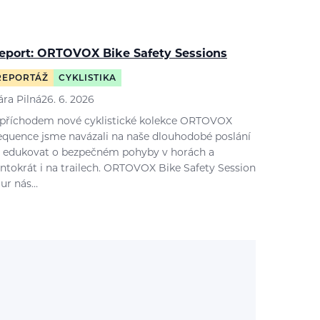
eport: ORTOVOX Bike Safety Sessions
REPORTÁŽ
CYKLISTIKA
ára Pilná
26. 6. 2026
 příchodem nové cyklistické kolekce ORTOVOX
equence jsme navázali na naše dlouhodobé poslání
 edukovat o bezpečném pohyby v horách a
entokrát i na trailech. ORTOVOX Bike Safety Session
our nás…