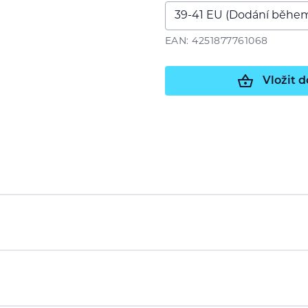
EAN: 4251877761068
Vložit d