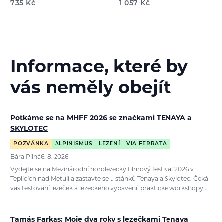
735
Kč
1 057
Kč
Informace, které by
vás neměly obejít
Potkáme se na MHFF 2026 se značkami TENAYA a
SKYLOTEC
POZVÁNKA
ALPINISMUS
LEZENÍ
VIA FERRATA
Bára Pilná
6. 8. 2026
Vydejte se na Mezinárodní horolezecký filmový festival 2026 v
Teplicích nad Metují a zastavte se u stánků Tenaya a Skylotec. Čeká
vás testování lezeček a lezeckého vybavení, praktické workshopy,…
Tamás Farkas: Moje dva roky s lezečkami Tenaya