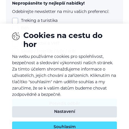
Nepropásněte ty nejlepší nabídky!
Odebírejte newsletter na míru vašich preferencí:
Treking a turistika
Běh
Cookies na cestu do
Kolo (mtb, gravel, silnice)
hor
Horolezectví a VHT
Skialp / freeride / lyže / snb
Na webu používáme cookies pro spolehlivost,
bezpečnost a sledování výkonnosti našich stránek.
E-mail
Za tímto účelem shromažďujeme informace o
uživatelích, jejich chování a zařízeních. Kliknutím na
tlačítko "souhlasím" nám udělíte souhlas a my
zaručíme, že se k vašim datům budeme chovat
Souhlasím se
zpracováním osobních údajů
zodpovědně a bezpečně.
Potvrdit odběr
Nastavení
Souhlasím