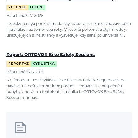
RECENZE
LEZENÍ
Bára Pilná
21. 7. 2026
Lezečky Tenaya používá maďarský lezec Tamás Farkas na závodech
i na skalách už téměř dva roky. V recenzi porovnává čtyři modely,
ukazuje jejich silné stránky a vysvětluje, kdy sahá po univerzální…
Report: ORTOVOX Bike Safety Sessions
REPORTÁŽ
CYKLISTIKA
Bára Pilná
26. 6. 2026
S příchodem nové cyklistické kolekce ORTOVOX Sequence jsme
navázali na naše dlouhodobé poslání — edukovat o bezpečném
pohyby v horách a tentokrát i na trailech. ORTOVOX Bike Safety
Session tour nás…