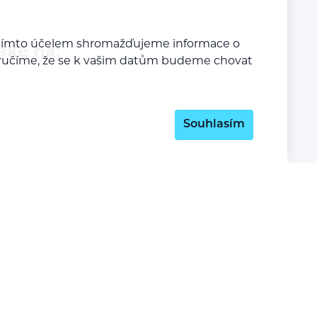
a tímto účelem shromažďujeme informace o
aké na:
y zaručíme, že se k vašim datům budeme chovat
Souhlasím