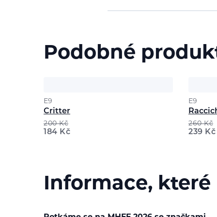
Podobné produk
E9
E9
Critter
Raccich
200
Kč
260
Kč
184
Kč
239
Kč
Informace, které