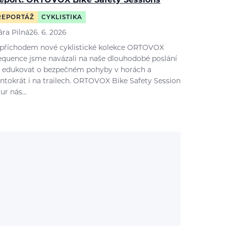
eport: ORTOVOX Bike Safety Sessions
REPORTÁŽ
CYKLISTIKA
ára Pilná
26. 6. 2026
 příchodem nové cyklistické kolekce ORTOVOX
equence jsme navázali na naše dlouhodobé poslání
 edukovat o bezpečném pohyby v horách a
entokrát i na trailech. ORTOVOX Bike Safety Session
our nás…