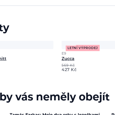
ty
LETNÍ VÝPRODEJ
E9
itt
Zucca
569
Kč
427
Kč
 by vás neměly obejít