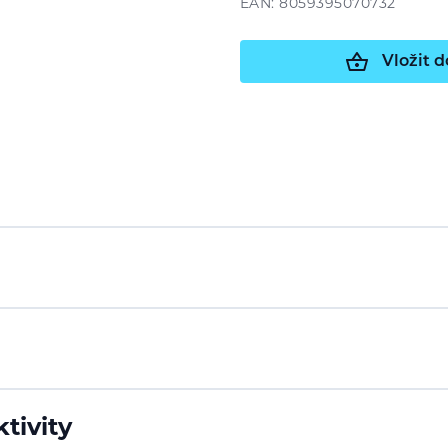
EAN: 8059395070732
Vložit d
tivity