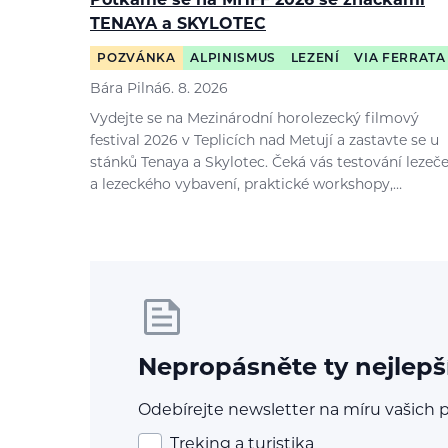
Potkáme se na MHFF 2026 se značkami
TENAYA a SKYLOTEC
POZVÁNKA
ALPINISMUS
LEZENÍ
VIA FERRATA
Bára Pilná
6. 8. 2026
Vydejte se na Mezinárodní horolezecký filmový
festival 2026 v Teplicích nad Metují a zastavte se u
stánků Tenaya a Skylotec. Čeká vás testování lezeč
a lezeckého vybavení, praktické workshopy,…
Nepropásněte ty nejlepš
Odebírejte newsletter na míru vašich p
Treking a turistika