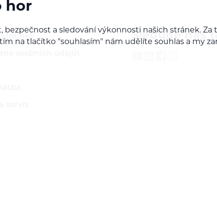
o hor
, bezpečnost a sledování výkonnosti našich stránek. Z
Sledujte nás t
podmínky
iknutím na tlačítko "souhlasím" nám udělíte souhlas a m
ana osobních údajů)
latba
 servis
ží
rodejcem našich značek
do B2B sekce