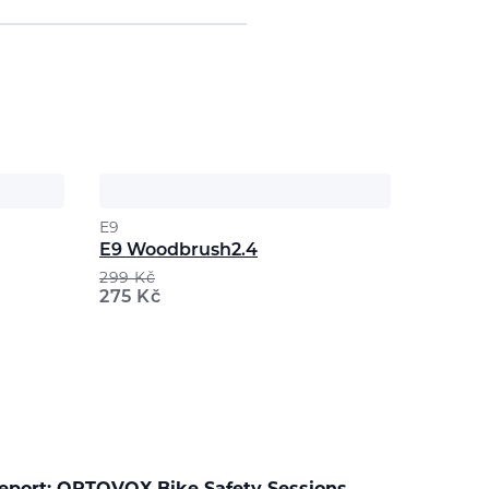
E9
E9 Woodbrush2.4
299
Kč
275
Kč