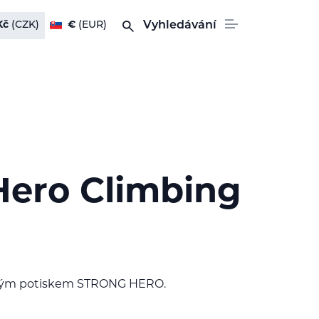
Kč
(CZK)
€
(EUR)
Vyhledávání
Hero Climbing
lovým potiskem STRONG HERO.