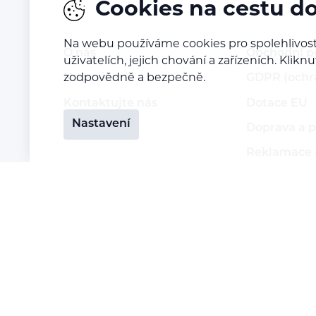
Cookies na cestu d
Na webu používáme cookies pro spolehlivost
O nás
Obchodní 
uživatelích, jejich chování a zařízeních. Kl
zodpovědně a bezpečně.
Naše vize
GDPR (ochr
Kontaktujte nás
Dotace EU
Nastavení
Kariéra
Doprava a p
Reklamace a
Vrácení zbo
Staňte se p
Přihlášení 