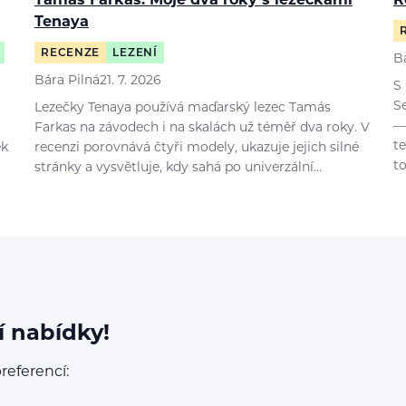
Tamás Farkas: Moje dva roky s lezečkami
R
Tenaya
RECENZE
LEZENÍ
B
Bára Pilná
21. 7. 2026
S
S
Lezečky Tenaya používá maďarský lezec Tamás
—
Farkas na závodech i na skalách už téměř dva roky. V
t
ek
recenzi porovnává čtyři modely, ukazuje jejich silné
t
stránky a vysvětluje, kdy sahá po univerzální…
í nabídky!
referencí: