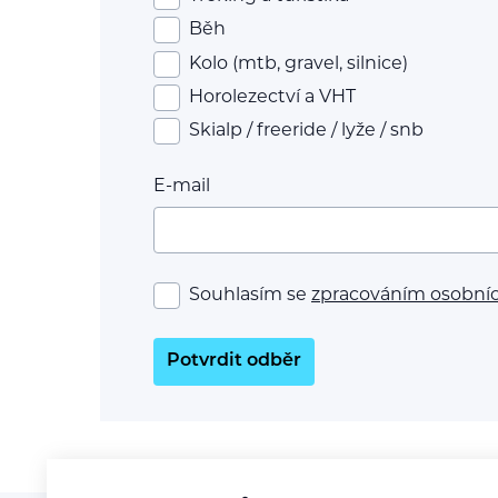
Běh
Kolo (mtb, gravel, silnice)
Horolezectví a VHT
Skialp / freeride / lyže / snb
E-mail
Souhlasím se
zpracováním osobní
Potvrdit odběr