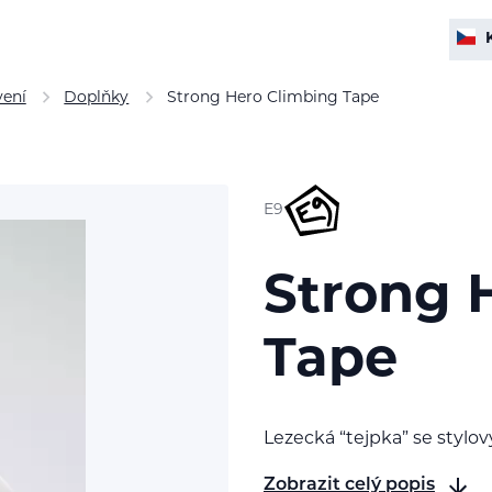
vení
Doplňky
Strong Hero Climbing Tape
E9
Strong 
Tape
Lezecká “tejpka” se sty
Zobrazit celý popis