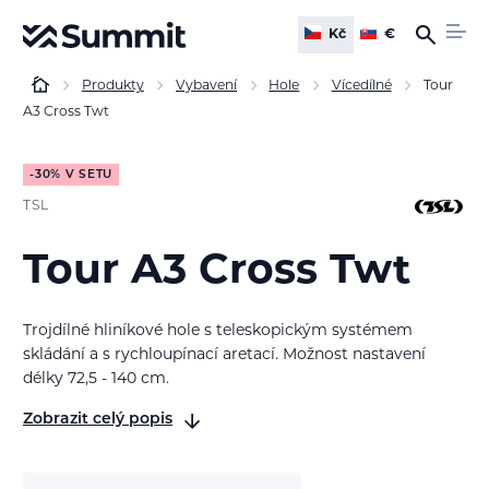
Kč
€
Produkty
Vybavení
Hole
Vícedílné
Tour
A3 Cross Twt
-30% V SETU
TSL
Tour A3 Cross Twt
Trojdílné hliníkové hole s teleskopickým systémem
skládání a s rychloupínací aretací. Možnost nastavení
délky 72,5 - 140 cm.
Zobrazit celý popis