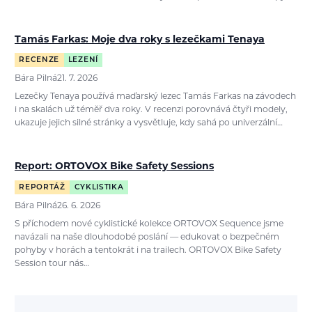
Tamás Farkas: Moje dva roky s lezečkami Tenaya
RECENZE
LEZENÍ
Bára Pilná
21. 7. 2026
Lezečky Tenaya používá maďarský lezec Tamás Farkas na závodech
i na skalách už téměř dva roky. V recenzi porovnává čtyři modely,
ukazuje jejich silné stránky a vysvětluje, kdy sahá po univerzální…
Report: ORTOVOX Bike Safety Sessions
REPORTÁŽ
CYKLISTIKA
Bára Pilná
26. 6. 2026
S příchodem nové cyklistické kolekce ORTOVOX Sequence jsme
navázali na naše dlouhodobé poslání — edukovat o bezpečném
pohyby v horách a tentokrát i na trailech. ORTOVOX Bike Safety
Session tour nás…