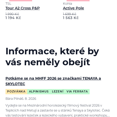
TSL
Kohla
Tour A2 Cross P&P
Active Pole
1 990
Kč
1 699
Kč
1 194
Kč
1 563
Kč
Informace, které by
vás neměly obejít
Potkáme se na MHFF 2026 se značkami TENAYA a
SKYLOTEC
POZVÁNKA
ALPINISMUS
LEZENÍ
VIA FERRATA
Bára Pilná
6. 8. 2026
Vydejte se na Mezinárodní horolezecký filmový festival 2026 v
Teplicích nad Metují a zastavte se u stánků Tenaya a Skylotec. Čeká
vás testování lezeček a lezeckého vybavení, praktické workshopy,…