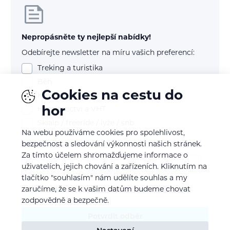
Nepropásněte ty nejlepší nabídky!
Odebírejte newsletter na míru vašich preferencí:
Treking a turistika
Běh
Cookies na cestu do
Kolo (mtb, gravel, silnice)
hor
Horolezectví a VHT
Skialp / freeride / lyže / snb
Na webu používáme cookies pro spolehlivost,
bezpečnost a sledování výkonnosti našich stránek.
E-mail
Za tímto účelem shromažďujeme informace o
uživatelích, jejich chování a zařízeních. Kliknutím na
tlačítko "souhlasím" nám udělíte souhlas a my
zaručíme, že se k vašim datům budeme chovat
Souhlasím se
zpracováním osobních údajů
zodpovědně a bezpečně.
Potvrdit odběr