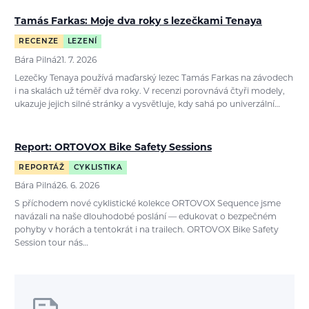
Tamás Farkas: Moje dva roky s lezečkami Tenaya
RECENZE
LEZENÍ
Bára Pilná
21. 7. 2026
Lezečky Tenaya používá maďarský lezec Tamás Farkas na závodech
i na skalách už téměř dva roky. V recenzi porovnává čtyři modely,
ukazuje jejich silné stránky a vysvětluje, kdy sahá po univerzální…
Report: ORTOVOX Bike Safety Sessions
REPORTÁŽ
CYKLISTIKA
Bára Pilná
26. 6. 2026
S příchodem nové cyklistické kolekce ORTOVOX Sequence jsme
navázali na naše dlouhodobé poslání — edukovat o bezpečném
pohyby v horách a tentokrát i na trailech. ORTOVOX Bike Safety
Session tour nás…