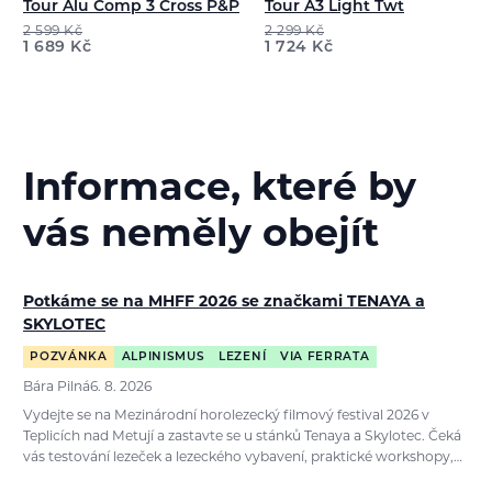
Tour Alu Comp 3 Cross P&P
Tour A3 Light Twt
2 599
Kč
2 299
Kč
1 689
Kč
1 724
Kč
Informace, které by
vás neměly obejít
Potkáme se na MHFF 2026 se značkami TENAYA a
SKYLOTEC
POZVÁNKA
ALPINISMUS
LEZENÍ
VIA FERRATA
Bára Pilná
6. 8. 2026
Vydejte se na Mezinárodní horolezecký filmový festival 2026 v
Teplicích nad Metují a zastavte se u stánků Tenaya a Skylotec. Čeká
vás testování lezeček a lezeckého vybavení, praktické workshopy,…