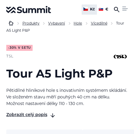
Kč
€
Produkty
Vybavení
Hole
Vícedílné
Tour
A5 Light P&P
-30% V SETU
TSL
Tour A5 Light P&P
Pětidílné hliníkové hole s inovativním systémem skládání.
Ve složeném stavu měří pouhých 40 cm na délku.
Možnost nastavení délky 110 - 130 cm.
Zobrazit celý popis