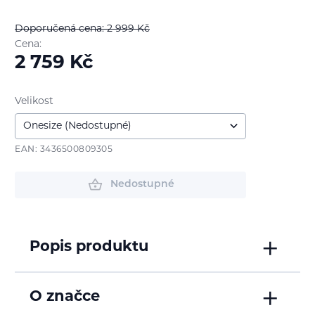
Doporučená cena: 2 999
Kč
Cena:
2 759
Kč
Velikost
EAN: 3436500809305
Nedostupné
Popis produktu
O značce