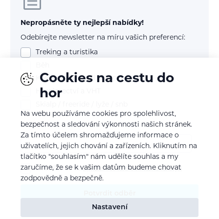
Nepropásněte ty nejlepší nabídky!
Odebírejte newsletter na míru vašich preferencí:
Treking a turistika
Běh
Cookies na cestu do
Kolo (mtb, gravel, silnice)
hor
Horolezectví a VHT
Skialp / freeride / lyže / snb
Na webu používáme cookies pro spolehlivost,
bezpečnost a sledování výkonnosti našich stránek.
E-mail
Za tímto účelem shromažďujeme informace o
uživatelích, jejich chování a zařízeních. Kliknutím na
tlačítko "souhlasím" nám udělíte souhlas a my
zaručíme, že se k vašim datům budeme chovat
Souhlasím se
zpracováním osobních údajů
zodpovědně a bezpečně.
Potvrdit odběr
Nastavení