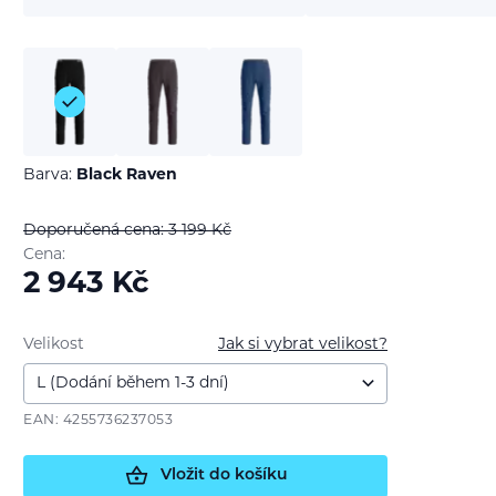
Barva:
Black Raven
Doporučená cena: 3 199
Kč
Cena:
2 943
Kč
Velikost
Jak si vybrat velikost?
EAN: 4255736237053
Vložit do košíku