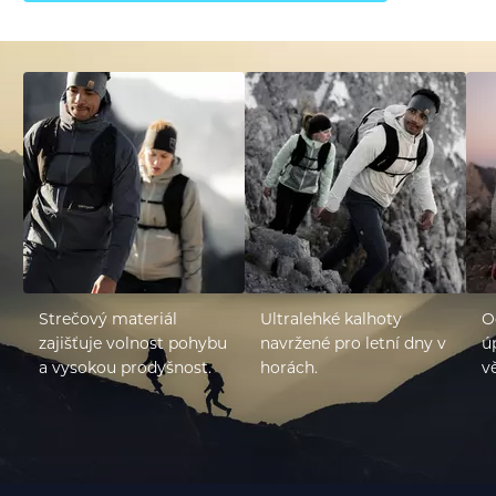
Strečový materiál
Ultralehké kalhoty
O
zajišťuje volnost pohybu
navržené pro letní dny v
ú
a vysokou prodyšnost.
horách.
v