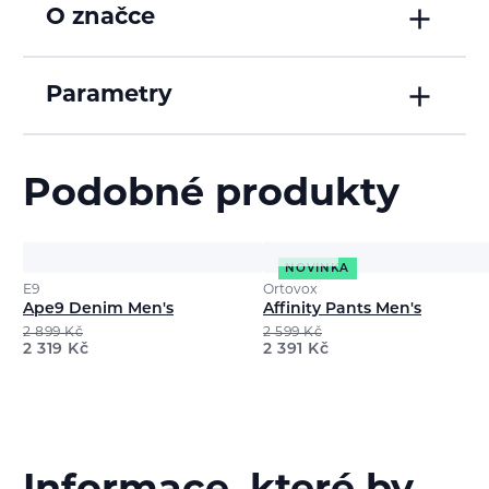
O značce
Parametry
Podobné produkty
NOVINKA
E9
Ortovox
Ape9 Denim Men's
Affinity Pants Men's
2 899
Kč
2 599
Kč
2 319
Kč
2 391
Kč