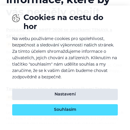
Informace, které by
vás neměly obejít
Cookies na cestu do
hor
Potkáme se na MHFF 2026 se značkami TENAYA a
SKYLOTEC
Na webu používáme cookies pro spolehlivost,
POZVÁNKA
ALPINISMUS
LEZENÍ
VIA FERRATA
bezpečnost a sledování výkonnosti našich stránek.
Za tímto účelem shromažďujeme informace o
Bára Pilná
6. 8. 2026
uživatelích, jejich chování a zařízeních. Kliknutím na
Vydejte se na Mezinárodní horolezecký filmový festival 2026 v
tlačítko "souhlasím" nám udělíte souhlas a my
Teplicích nad Metují a zastavte se u stánků Tenaya a Skylotec. Čeká
zaručíme, že se k vašim datům budeme chovat
vás testování lezeček a lezeckého vybavení, praktické workshopy,…
zodpovědně a bezpečně.
Tamás Farkas: Moje dva roky s lezečkami Tenaya
Nastavení
RECENZE
LEZENÍ
Bára Pilná
21. 7. 2026
Souhlasím
Lezečky Tenaya používá maďarský lezec Tamás Farkas na závodech
i na skalách už téměř dva roky. V recenzi porovnává čtyři modely,
ukazuje jejich silné stránky a vysvětluje, kdy sahá po univerzální…