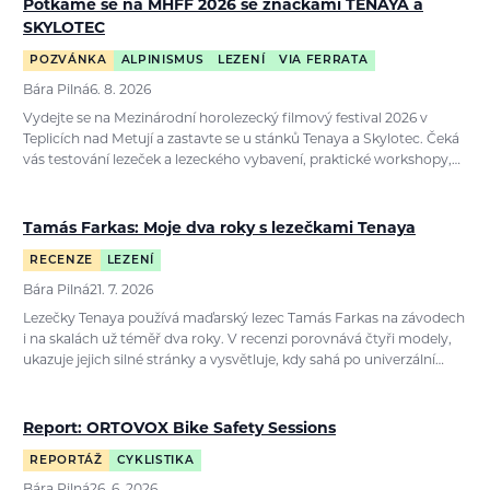
Potkáme se na MHFF 2026 se značkami TENAYA a
SKYLOTEC
POZVÁNKA
ALPINISMUS
LEZENÍ
VIA FERRATA
Bára Pilná
6. 8. 2026
Vydejte se na Mezinárodní horolezecký filmový festival 2026 v
Teplicích nad Metují a zastavte se u stánků Tenaya a Skylotec. Čeká
vás testování lezeček a lezeckého vybavení, praktické workshopy,…
Tamás Farkas: Moje dva roky s lezečkami Tenaya
RECENZE
LEZENÍ
Bára Pilná
21. 7. 2026
Lezečky Tenaya používá maďarský lezec Tamás Farkas na závodech
i na skalách už téměř dva roky. V recenzi porovnává čtyři modely,
ukazuje jejich silné stránky a vysvětluje, kdy sahá po univerzální…
Report: ORTOVOX Bike Safety Sessions
REPORTÁŽ
CYKLISTIKA