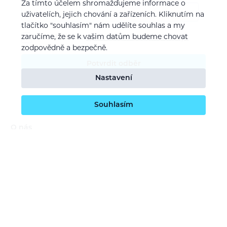
Za tímto účelem shromažďujeme informace o
uživatelích, jejich chování a zařízeních. Kliknutím na
tlačítko "souhlasím" nám udělíte souhlas a my
zaručíme, že se k vašim datům budeme chovat
Souhlasím se
zpracováním osobních údajů
zodpovědně a bezpečně.
Potvrdit odběr
Nastavení
Souhlasím
O nás
Naše vize
Kontaktujte nás
Kariéra
Obchodní podmínky
GDPR (ochrana osobních údajů)