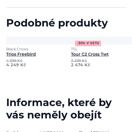
Podobné produkty
-30% V SETU
Black Crows
TSL
Trios Freebird
Tour C2 Cross Twt
4 999
Kč
3 299
Kč
4 249
Kč
2 474
Kč
Informace, které by
vás neměly obejít