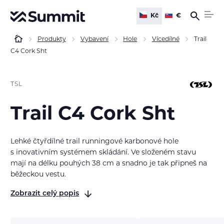
Kč
€
Produkty
Vybavení
Hole
Vícedílné
Trail
C4 Cork Sht
TSL
Trail C4 Cork Sht
Lehké
čtyřdílné
trail runningové karbonové hole
s inovativním systémem skládání. Ve složeném stavu
mají na délku
pouhých 38 cm
a snadno je tak připneš na
běžeckou vestu.
Zobrazit celý popis