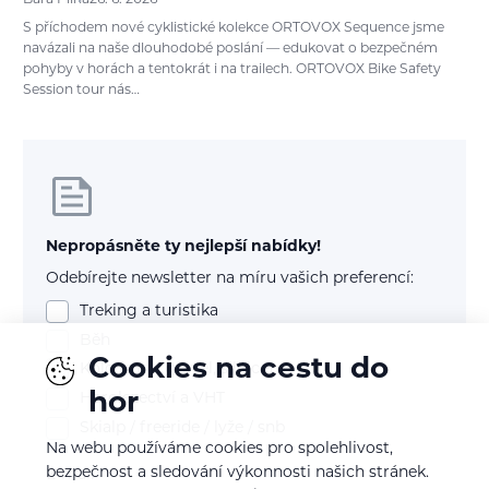
Bára Pilná
26. 6. 2026
S příchodem nové cyklistické kolekce ORTOVOX Sequence jsme
navázali na naše dlouhodobé poslání — edukovat o bezpečném
pohyby v horách a tentokrát i na trailech. ORTOVOX Bike Safety
Session tour nás…
Nepropásněte ty nejlepší nabídky!
Odebírejte newsletter na míru vašich preferencí:
Treking a turistika
Běh
Cookies na cestu do
Kolo (mtb, gravel, silnice)
hor
Horolezectví a VHT
Skialp / freeride / lyže / snb
Na webu používáme cookies pro spolehlivost,
bezpečnost a sledování výkonnosti našich stránek.
E-mail