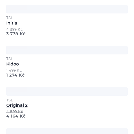
TSL
Initial
4 399
Kč
3 739
Kč
TSL
Kidoo
1 499
Kč
1 274
Kč
TSL
Original 2
4 899
Kč
4 164
Kč