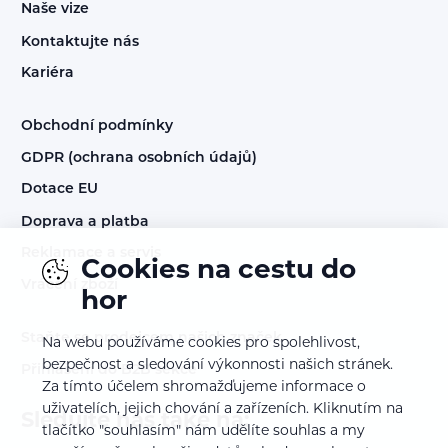
Naše vize
Kontaktujte nás
Kariéra
Obchodní podmínky
GDPR (ochrana osobních údajů)
Dotace EU
Doprava a platba
Reklamace a servis
Cookies na cestu do
Vrácení zboží
hor
Staňte se prodejcem našich značek
Na webu používáme cookies pro spolehlivost,
bezpečnost a sledování výkonnosti našich stránek.
Přihlášení do B2B sekce
Za tímto účelem shromažďujeme informace o
uživatelích, jejich chování a zařízeních. Kliknutím na
Sledujte nás také na:
tlačítko "souhlasím" nám udělíte souhlas a my