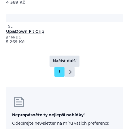
4 589
Kč
TSL
Up&Down Fit Grip
6 199
Kč
5 269
Kč
Načíst další
1
Nepropásněte ty nejlepší nabídky!
Odebírejte newsletter na míru vašich preferencí: