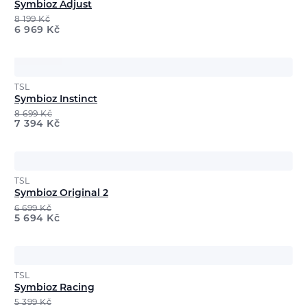
Symbioz Adjust
8 199
Kč
6 969
Kč
TSL
Symbioz Instinct
8 699
Kč
7 394
Kč
TSL
Symbioz Original 2
6 699
Kč
5 694
Kč
TSL
Symbioz Racing
5 399
Kč