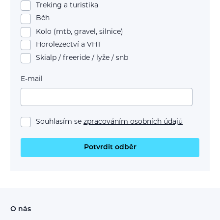
Treking a turistika
Běh
Kolo (mtb, gravel, silnice)
Horolezectví a VHT
Skialp / freeride / lyže / snb
E-mail
Souhlasím se
zpracováním osobních údajů
Potvrdit odběr
O nás