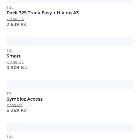
TSL
Pack 325 Track Easy + Hiking A3
4 399
Kč
2 639
Kč
TSL
Smart
4 599
Kč
3 909
Kč
TSL
Symbioz Access
6 199
Kč
5 269
Kč
TSL