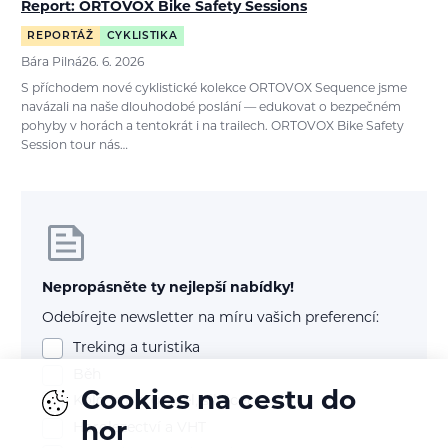
Report: ORTOVOX Bike Safety Sessions
REPORTÁŽ
CYKLISTIKA
Bára Pilná
26. 6. 2026
S příchodem nové cyklistické kolekce ORTOVOX Sequence jsme
navázali na naše dlouhodobé poslání — edukovat o bezpečném
pohyby v horách a tentokrát i na trailech. ORTOVOX Bike Safety
Session tour nás…
Nepropásněte ty nejlepší nabídky!
Odebírejte newsletter na míru vašich preferencí:
Treking a turistika
Běh
Cookies na cestu do
Kolo (mtb, gravel, silnice)
hor
Horolezectví a VHT