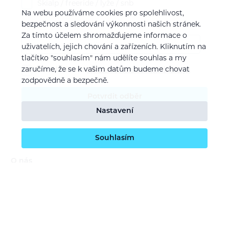
Skialp / freeride / lyže / snb
Na webu používáme cookies pro spolehlivost,
bezpečnost a sledování výkonnosti našich stránek.
E-mail
Za tímto účelem shromažďujeme informace o
uživatelích, jejich chování a zařízeních. Kliknutím na
tlačítko "souhlasím" nám udělíte souhlas a my
zaručíme, že se k vašim datům budeme chovat
Souhlasím se
zpracováním osobních údajů
zodpovědně a bezpečně.
Potvrdit odběr
Nastavení
Souhlasím
O nás
Naše vize
Kontaktujte nás
Kariéra