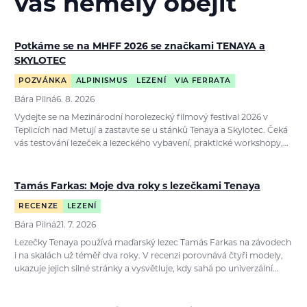
vás neměly obejít
Potkáme se na MHFF 2026 se značkami TENAYA a
SKYLOTEC
POZVÁNKA
ALPINISMUS
LEZENÍ
VIA FERRATA
Bára Pilná
6. 8. 2026
Vydejte se na Mezinárodní horolezecký filmový festival 2026 v
Teplicích nad Metují a zastavte se u stánků Tenaya a Skylotec. Čeká
vás testování lezeček a lezeckého vybavení, praktické workshopy,…
Tamás Farkas: Moje dva roky s lezečkami Tenaya
RECENZE
LEZENÍ
Bára Pilná
21. 7. 2026
Lezečky Tenaya používá maďarský lezec Tamás Farkas na závodech
i na skalách už téměř dva roky. V recenzi porovnává čtyři modely,
ukazuje jejich silné stránky a vysvětluje, kdy sahá po univerzální…