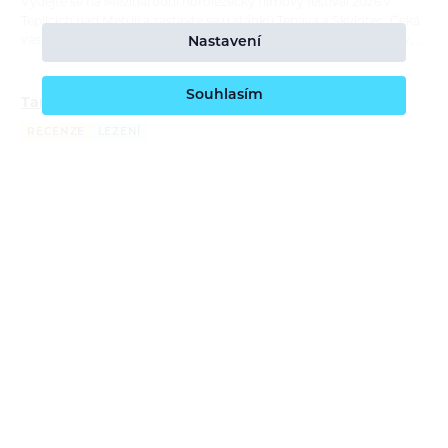
Vydejte se na Mezinárodní horolezecký filmový festival 2026 v
Teplicích nad Metují a zastavte se u stánků Tenaya a Skylotec. Čeká
Nastavení
vás testování lezeček a lezeckého vybavení, praktické workshopy,…
Souhlasím
Tamás Farkas: Moje dva roky s lezečkami Tenaya
RECENZE
LEZENÍ
Bára Pilná
21. 7. 2026
Lezečky Tenaya používá maďarský lezec Tamás Farkas na závodech
i na skalách už téměř dva roky. V recenzi porovnává čtyři modely,
ukazuje jejich silné stránky a vysvětluje, kdy sahá po univerzální…
Report: ORTOVOX Bike Safety Sessions
REPORTÁŽ
CYKLISTIKA
Bára Pilná
26. 6. 2026
S příchodem nové cyklistické kolekce ORTOVOX Sequence jsme
navázali na naše dlouhodobé poslání — edukovat o bezpečném
pohyby v horách a tentokrát i na trailech. ORTOVOX Bike Safety
Session tour nás…