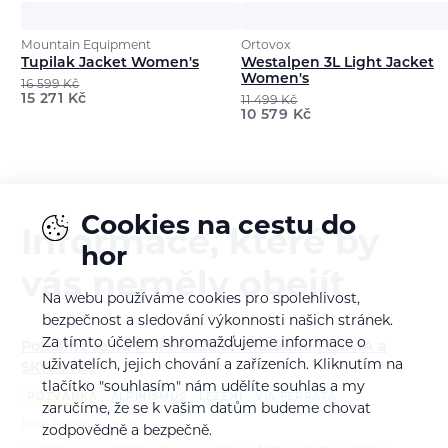
Mountain Equipment
Ortovox
Tupilak Jacket Women's
Westalpen 3L Light Jacket
Women's
16 599
Kč
15 271
Kč
11 499
Kč
10 579
Kč
Cookies na cestu do
Informace, které by
hor
vás neměly obejít
Na webu používáme cookies pro spolehlivost,
bezpečnost a sledování výkonnosti našich stránek.
Za tímto účelem shromažďujeme informace o
Potkáme se na MHFF 2026 se značkami TENAYA a
uživatelích, jejich chování a zařízeních. Kliknutím na
SKYLOTEC
tlačítko "souhlasím" nám udělíte souhlas a my
POZVÁNKA
ALPINISMUS
LEZENÍ
VIA FERRATA
zaručíme, že se k vašim datům budeme chovat
Bára Pilná
6. 8. 2026
zodpovědně a bezpečně.