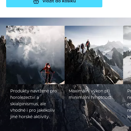
Vložit do košíku
Produkty navržené pro
Maximální výkon při
P
horolezectví a
minimální hmotnosti.
n
skialpinismus, ale
a
vhodné i pro jakékoliv
n
jiné horské aktivity.
k