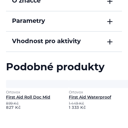
O značce
Parametry
Vhodnost pro aktivity
Podobné produkty
Ortovox
Ortovox
First Aid Roll Doc Mid
First Aid Waterproof
899
Kč
1 449
Kč
827
Kč
1 333
Kč