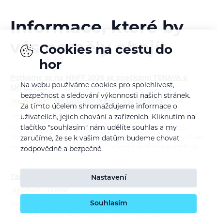
Informace, které by
vás neměly obejít
Cookies na cestu do
hor
Potkáme se na MHFF 2026 se značkami TENAYA a
Na webu používáme cookies pro spolehlivost,
SKYLOTEC
bezpečnost a sledování výkonnosti našich stránek.
POZVÁNKA
ALPINISMUS
LEZENÍ
VIA FERRATA
Za tímto účelem shromažďujeme informace o
Bára Pilná
6. 8. 2026
uživatelích, jejich chování a zařízeních. Kliknutím na
tlačítko "souhlasím" nám udělíte souhlas a my
Vydejte se na Mezinárodní horolezecký filmový festival 2026 v
Teplicích nad Metují a zastavte se u stánků Tenaya a Skylotec. Čeká
zaručíme, že se k vašim datům budeme chovat
vás testování lezeček a lezeckého vybavení, praktické workshopy,…
zodpovědně a bezpečně.
Tamás Farkas: Moje dva roky s lezečkami Tenaya
Nastavení
RECENZE
LEZENÍ
Souhlasím
Bára Pilná
21. 7. 2026
Lezečky Tenaya používá maďarský lezec Tamás Farkas na závodech