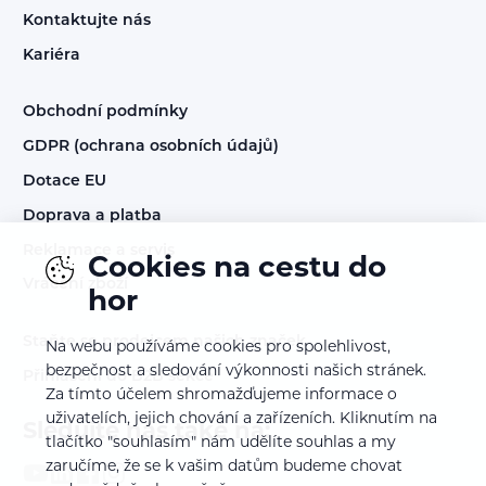
Kontaktujte nás
Kariéra
Obchodní podmínky
GDPR (ochrana osobních údajů)
Dotace EU
Doprava a platba
Reklamace a servis
Cookies na cestu do
Vrácení zboží
hor
Staňte se prodejcem našich značek
Na webu používáme cookies pro spolehlivost,
bezpečnost a sledování výkonnosti našich stránek.
Přihlášení do B2B sekce
Za tímto účelem shromažďujeme informace o
uživatelích, jejich chování a zařízeních. Kliknutím na
Sledujte nás také na:
tlačítko "souhlasím" nám udělíte souhlas a my
zaručíme, že se k vašim datům budeme chovat