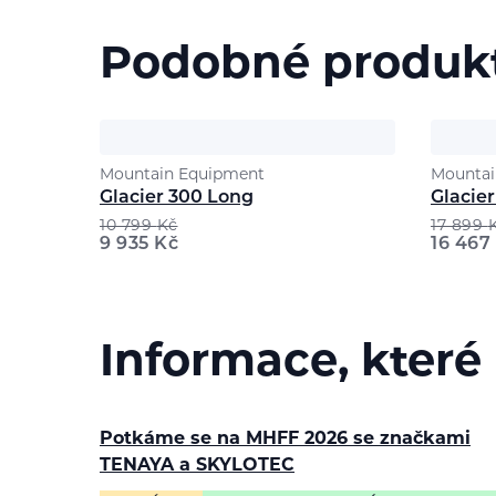
Podobné produk
Mountain Equipment
Mountai
Glacier 300 Long
Glacie
10 799
Kč
17 899
9 935
Kč
16 467
Informace, které
Potkáme se na MHFF 2026 se značkami
TENAYA a SKYLOTEC