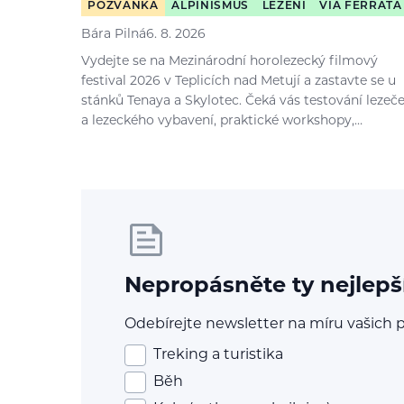
POZVÁNKA
ALPINISMUS
LEZENÍ
VIA FERRATA
Bára Pilná
6. 8. 2026
Vydejte se na Mezinárodní horolezecký filmový
festival 2026 v Teplicích nad Metují a zastavte se u
stánků Tenaya a Skylotec. Čeká vás testování lezeč
a lezeckého vybavení, praktické workshopy,…
Nepropásněte ty nejlepš
Odebírejte newsletter na míru vašich p
Treking a turistika
Běh