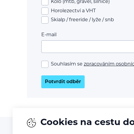
Kolo (mtb, gravel, silnice)
Horolezectví a VHT
Skialp / freeride / lyže / snb
E-mail
Souhlasím se
zpracováním osobní
Potvrdit odběr
Cookies na cestu d