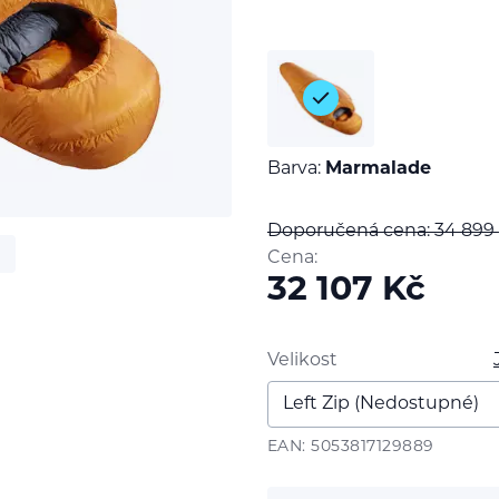
Barva:
Marmalade
Doporučená cena: 34 899
Cena:
32 107
Kč
Velikost
EAN: 5053817129889