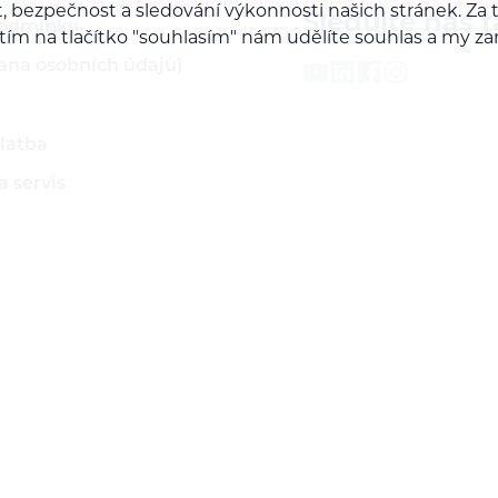
, bezpečnost a sledování výkonnosti našich stránek. Z
Sledujte nás t
podmínky
iknutím na tlačítko "souhlasím" nám udělíte souhlas a m
ana osobních údajů)
latba
 servis
ží
rodejcem našich značek
do B2B sekce
Nastavení cookies