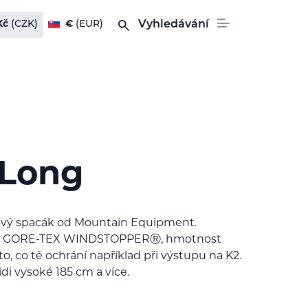
Kč
(CZK)
€
(EUR)
Vyhledávání
 Long
řový spacák od Mountain Equipment.
 GORE-TEX WINDSTOPPERⓇ, hmotnost
 to, co tě ochrání například při výstupu na K2.
idi vysoké 185 cm a více.