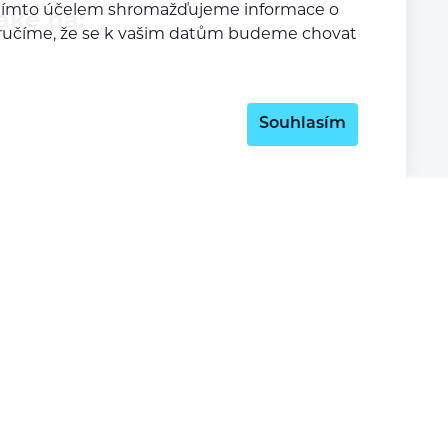
a tímto účelem shromažďujeme informace o
aké na:
y zaručíme, že se k vašim datům budeme chovat
Souhlasím
Z lásky k webu vyrobil:
INSPIRE CZ s.r.o.