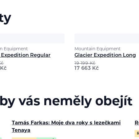
ty
n Equipment
Mountain Equipment
r Expedition Regular
Glacier Expedition Long
Kč
19 199
Kč
Kč
17 663
Kč
 by vás neměly obejít
Tamás Farkas: Moje dva roky s lezečkami
R
Tenaya