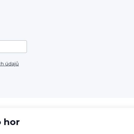
ch údajů
o hor