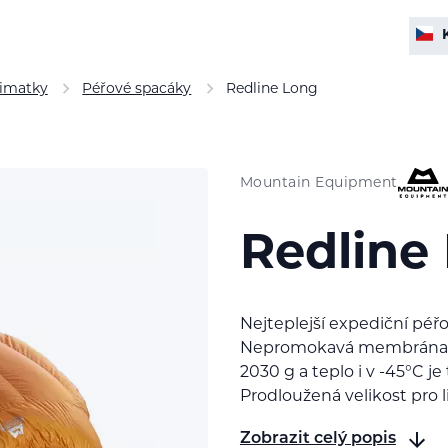
rimatky
Péřové spacáky
Redline Long
Mountain Equipment
Redline
Nejteplejší expediční pé
Nepromokavá membrána
2030 g a teplo i v -45°C je
Prodloužená velikost pro l
Zobrazit celý popis