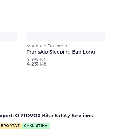
Mountain Equipment
TransAlp Sleeping Bag Long
4 599
Kč
4 231
Kč
eport: ORTOVOX Bike Safety Sessions
REPORTÁŽ
CYKLISTIKA