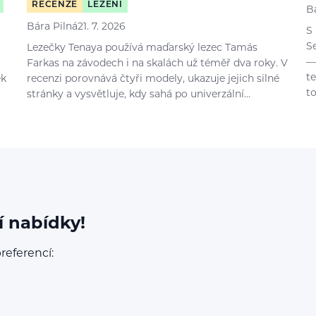
RECENZE
LEZENÍ
B
Bára Pilná
21. 7. 2026
S
S
Lezečky Tenaya používá maďarský lezec Tamás
—
Farkas na závodech i na skalách už téměř dva roky. V
t
ek
recenzi porovnává čtyři modely, ukazuje jejich silné
t
stránky a vysvětluje, kdy sahá po univerzální…
í nabídky!
referencí: