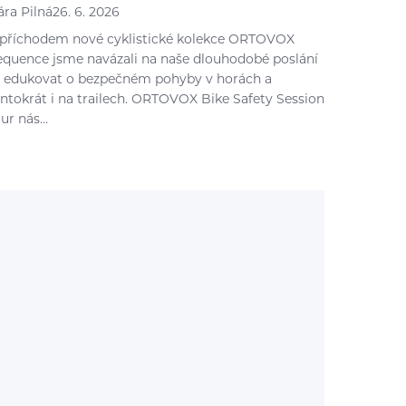
ára Pilná
26. 6. 2026
 příchodem nové cyklistické kolekce ORTOVOX
equence jsme navázali na naše dlouhodobé poslání
 edukovat o bezpečném pohyby v horách a
entokrát i na trailech. ORTOVOX Bike Safety Session
our nás…