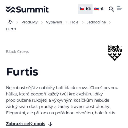
Kč
€
Produkty
Vybavení
Hole
Jednodílné
Furtis
Black Crows
Furtis
Nejrobustnější z nabídky holí black crows. Chceš pevnou
hůlku, která podpoří každý tvůj krok vzhůru, díky
prodloužené rukojeti a výkyvným košíčkům nebude
žádný svah dost prudký a žádný traverz dost dlouhý.
Elegantní, ale přitom na pořádnou divočinu, hole furtis.
Zobrazit celý popis