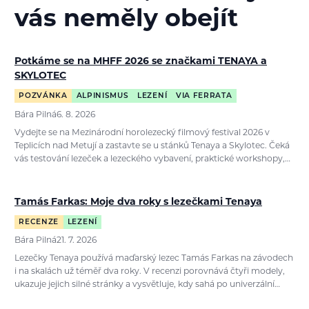
vás neměly obejít
Potkáme se na MHFF 2026 se značkami TENAYA a
SKYLOTEC
POZVÁNKA
ALPINISMUS
LEZENÍ
VIA FERRATA
Bára Pilná
6. 8. 2026
Vydejte se na Mezinárodní horolezecký filmový festival 2026 v
Teplicích nad Metují a zastavte se u stánků Tenaya a Skylotec. Čeká
vás testování lezeček a lezeckého vybavení, praktické workshopy,…
Tamás Farkas: Moje dva roky s lezečkami Tenaya
RECENZE
LEZENÍ
Bára Pilná
21. 7. 2026
Lezečky Tenaya používá maďarský lezec Tamás Farkas na závodech
i na skalách už téměř dva roky. V recenzi porovnává čtyři modely,
ukazuje jejich silné stránky a vysvětluje, kdy sahá po univerzální…