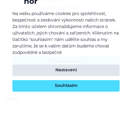
hor
Horolezectví a VHT
Skialp / freeride / lyže / snb
Na webu používáme cookies pro spolehlivost,
bezpečnost a sledování výkonnosti našich stránek.
E-mail
Za tímto účelem shromažďujeme informace o
uživatelích, jejich chování a zařízeních. Kliknutím na
tlačítko "souhlasím" nám udělíte souhlas a my
zaručíme, že se k vašim datům budeme chovat
Souhlasím se
zpracováním osobních údajů
zodpovědně a bezpečně.
Potvrdit odběr
Nastavení
Souhlasím
O nás
Naše vize
Kontaktujte nás
Kariéra