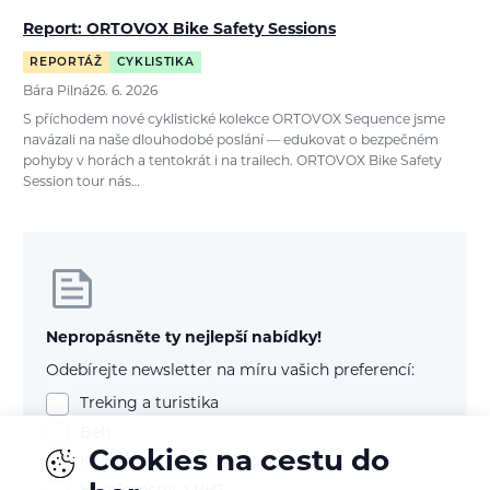
Report: ORTOVOX Bike Safety Sessions
REPORTÁŽ
CYKLISTIKA
Bára Pilná
26. 6. 2026
S příchodem nové cyklistické kolekce ORTOVOX Sequence jsme
navázali na naše dlouhodobé poslání — edukovat o bezpečném
pohyby v horách a tentokrát i na trailech. ORTOVOX Bike Safety
Session tour nás…
Nepropásněte ty nejlepší nabídky!
Odebírejte newsletter na míru vašich preferencí:
Treking a turistika
Běh
Cookies na cestu do
Kolo (mtb, gravel, silnice)