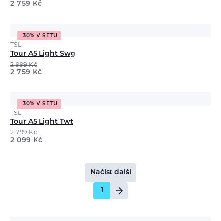
2 759
Kč
-30% V SETU
TSL
Tour A5 Light Swg
2 999
Kč
2 759
Kč
-30% V SETU
TSL
Tour A5 Light Twt
2 799
Kč
2 099
Kč
Načíst další
1