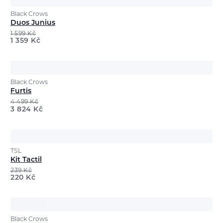
Black Crows
Duos Junius
1 599
Kč
1 359
Kč
Black Crows
Furtis
4 499
Kč
3 824
Kč
TSL
Kit Tactil
239
Kč
220
Kč
Black Crows