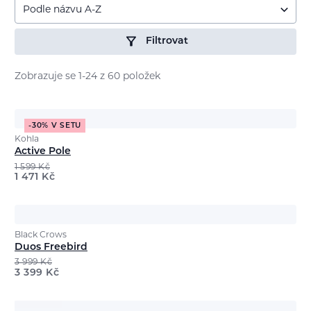
Podle názvu A-Z
Filtrovat
Zobrazuje se 1-24 z 60 položek
-30% V SETU
Kohla
Active Pole
1 599
Kč
1 471
Kč
Black Crows
Duos Freebird
3 999
Kč
3 399
Kč