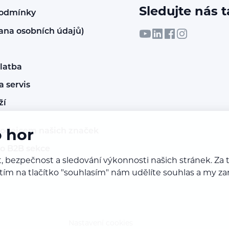
Sledujte nás t
podmínky
ana osobních údajů)
latba
 servis
ží
rodejcem našich značek
o hor
do B2B sekce
, bezpečnost a sledování výkonnosti našich stránek. Z
iknutím na tlačítko "souhlasím" nám udělíte souhlas a m
Nastavení cookies