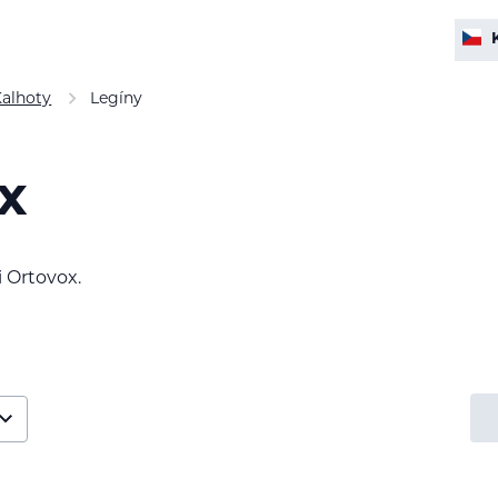
Kalhoty
Legíny
x
 Ortovox.