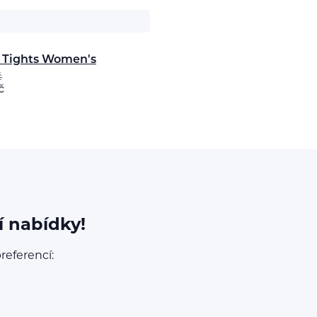
 Tights Women's
č
č
í nabídky!
referencí: