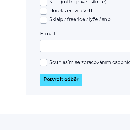
Kolo (mtb, gravel, silnice)
Horolezectví a VHT
Skialp / freeride / lyže / snb
E-mail
Souhlasím se
zpracováním osobní
Potvrdit odběr