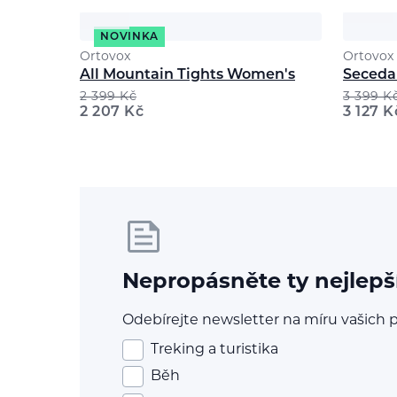
NOVINKA
Ortovox
Ortovox
All Mountain Tights Women's
Seceda
2 399
Kč
3 399
K
2 207
Kč
3 127
K
Nepropásněte ty nejlepš
Odebírejte newsletter na míru vašich p
Treking a turistika
Běh