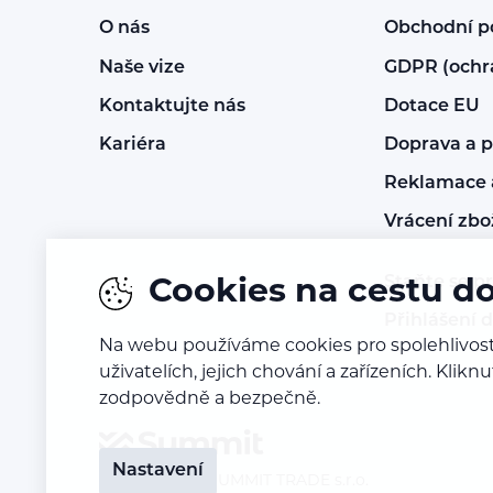
O nás
Obchodní 
Naše vize
GDPR (ochr
Kontaktujte nás
Dotace EU
Kariéra
Doprava a p
Reklamace a
Vrácení zbo
Staňte se p
Cookies na cestu d
Přihlášení 
Na webu používáme cookies pro spolehlivost
uživatelích, jejich chování a zařízeních. Kl
zodpovědně a bezpečně.
Nastavení
© 2016 – 2026
SUMMIT TRADE s.r.o.