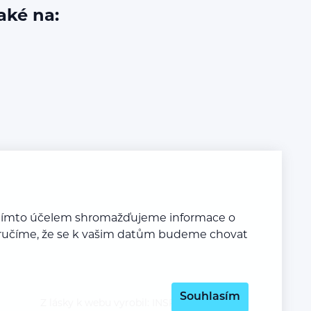
aké na:
a tímto účelem shromažďujeme informace o
y zaručíme, že se k vašim datům budeme chovat
Souhlasím
Z lásky k webu vyrobil:
INSPIRE CZ s.r.o.