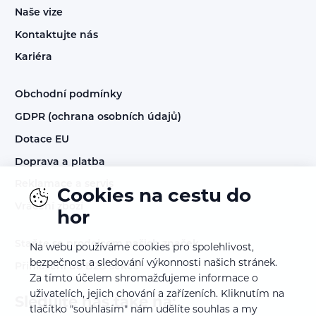
Naše vize
Kontaktujte nás
Kariéra
Obchodní podmínky
GDPR (ochrana osobních údajů)
Dotace EU
Doprava a platba
Reklamace a servis
Cookies na cestu do
Vrácení zboží
hor
Staňte se prodejcem našich značek
Na webu používáme cookies pro spolehlivost,
bezpečnost a sledování výkonnosti našich stránek.
Přihlášení do B2B sekce
Za tímto účelem shromažďujeme informace o
uživatelích, jejich chování a zařízeních. Kliknutím na
Sledujte nás také na:
tlačítko "souhlasím" nám udělíte souhlas a my