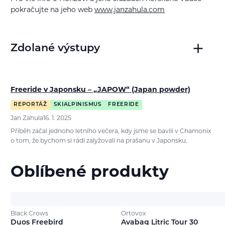
pokračujte na jeho web
www.janzahula.com
Zdolané výstupy
Freeride v Japonsku – „JAPOW“ (Japan powder)
REPORTÁŽ
SKIALPINISMUS
FREERIDE
Jan Zahula
16. 1. 2025
Příběh začal jednoho letního večera, kdy jsme se bavili v Chamonix
o tom, že bychom si rádi zalyžovali na prašanu v Japonsku.
Oblíbené produkty
Black Crows
Ortovox
Duos Freebird
Avabag Litric Tour 30