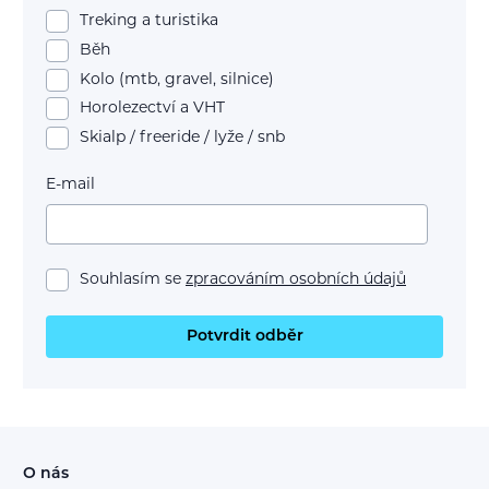
Treking a turistika
Běh
Kolo (mtb, gravel, silnice)
Horolezectví a VHT
Skialp / freeride / lyže / snb
E-mail
Souhlasím se
zpracováním osobních údajů
Potvrdit odběr
O nás