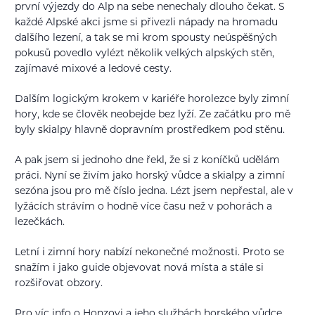
první výjezdy do Alp na sebe nenechaly dlouho čekat. S
každé Alpské akci jsme si přivezli nápady na hromadu
dalšího lezení, a tak se mi krom spousty neúspěšných
pokusů povedlo vylézt několik velkých alpských stěn,
zajímavé mixové a ledové cesty.
Dalším logickým krokem v kariéře horolezce byly zimní
hory, kde se člověk neobejde bez lyží. Ze začátku pro mě
byly skialpy hlavně dopravním prostředkem pod stěnu.
A pak jsem si jednoho dne řekl, že si z koníčků udělám
práci. Nyní se živím jako horský vůdce a skialpy a zimní
sezóna jsou pro mě číslo jedna. Lézt jsem nepřestal, ale v
lyžácích strávím o hodně více času než v pohorách a
lezečkách.
Letní i zimní hory nabízí nekonečné možnosti. Proto se
snažím i jako guide objevovat nová místa a stále si
rozšiřovat obzory.
Pro víc info o Honzovi a jeho službách horského vůdce