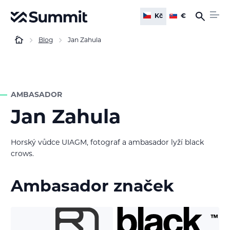
Kč
€
Blog
Jan Zahula
AMBASADOR
Jan Zahula
Horský vůdce UIAGM, fotograf a ambasador lyží black
crows.
Ambasador značek