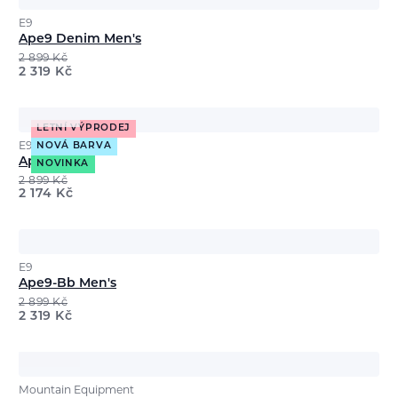
E9
Ape9 Denim Men's
2 899
Kč
2 319
Kč
LETNÍ VÝPRODEJ
E9
NOVÁ BARVA
Ape9 Men's
NOVINKA
2 899
Kč
2 174
Kč
E9
Ape9-Bb Men's
2 899
Kč
2 319
Kč
Mountain Equipment