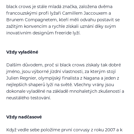
black crows je stále mladá značka, založena dvěma
francouzskými profi lyžaři Camillem Jaccouxem a
Brunem Compagnetem, kteří měli odvahu postavit se
zažitým konvencím a rychle získali uznání díky svým
inovativním designům freeride lyží.
Vždy vyladěné
Dalším důvodem, proč si black crows získaly tak dobré
jméno, jsou výborné jízdní vlastnosti, za kterým stojí
Julien Regnier, olympijský finalista z Nagana a jeden z
nejlepších shaperů lyží na světě. Všechny vrány jsou
dokonale vyladěné na základě mnohaletých zkušeností a
neustálého testování.
Vždy nadčasové
Když vedle sebe položíme první corvusy z roku 2007 a k