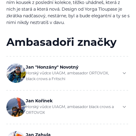
ním kousek z poslední kolekce, těžko uhádneš, která z
nich je stará a která nová. Design od Yorga Tloupase je
zkrátka nadčasový, nestárne, byl a bude elegantní a ty se s
nimi nikdy neztratíš v davu.
Ambasadoři značky
Jan "Honzány" Novotný
Horský vůdce UIAGM, ambasador ORTOVOX,
black crows a Fritschi
Jan Kořínek
Horský vůdce UIAGM, ambasador black crows a
ORTOVOX
Jan Zahula