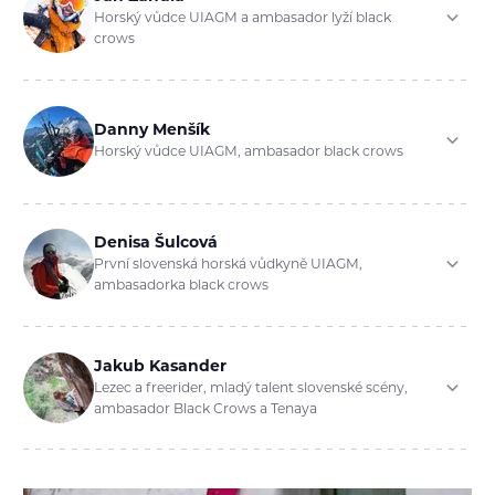
Horský vůdce UIAGM a ambasador lyží black
crows
Danny Menšík
Horský vůdce UIAGM, ambasador black crows
Denisa Šulcová
První slovenská horská vůdkyně UIAGM,
ambasadorka black crows
Jakub Kasander
Lezec a freerider, mladý talent slovenské scény,
ambasador Black Crows a Tenaya