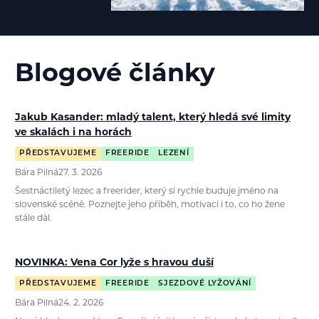
Blogové články
Jakub Kasander: mladý talent, který hledá své limity
ve skalách i na horách
PŘEDSTAVUJEME
FREERIDE
LEZENÍ
Bára Pilná
27. 3. 2026
Šestnáctiletý lezec a freerider, který si rychle buduje jméno na
slovenské scéně. Poznejte jeho příběh, motivaci i to, co ho žene
stále dál.
NOVINKA: Vena Cor lyže s hravou duší
PŘEDSTAVUJEME
FREERIDE
SJEZDOVÉ LYŽOVÁNÍ
Bára Pilná
24. 2. 2026