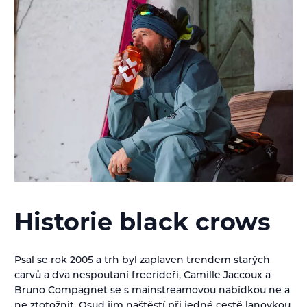
Historie black crows
Psal se rok 2005 a trh byl zaplaven trendem starých
carvů a dva nespoutaní freerideři, Camille Jaccoux a
Bruno Compagnet se s mainstreamovou nabídkou ne a
ne ztotožnit. Osud jim naštěstí při jedné cestě lanovkou