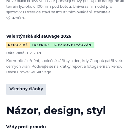
Nové black crows Vena Cor přinášejí hravý přístup do kategorie all-
terrain lyží okolo 100 mm pod botou. Univerzální model pro
sjezdovku i freeride staví na intuitivním ovládání, stabilitě a
výrazném…
Valentýnská ski sauvage 2026
REPORTÁŽ
FREERIDE
SJEZDOVÉ LYŽOVÁNÍ
Bára Pilná
18. 2. 2026
Komunitní ježdění, společné zážitky a den, kdy Chopok patřil sletu
černých vran. Podívejte se na krátký report a fotogalerii z víkendu
Black Crows Ski Sauvage.
Všechny články
Názor, design, styl
Vždy proti proudu