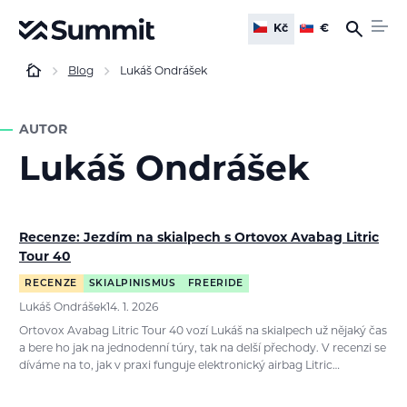
Kč
€
Blog
Lukáš Ondrášek
AUTOR
Lukáš Ondrášek
Recenze: Jezdím na skialpech s Ortovox Avabag Litric
Tour 40
RECENZE
SKIALPINISMUS
FREERIDE
Lukáš Ondrášek
14. 1. 2026
Ortovox Avabag Litric Tour 40 vozí Lukáš na skialpech už nějaký čas
a bere ho jak na jednodenní túry, tak na delší přechody. V recenzi se
díváme na to, jak v praxi funguje elektronický airbag Litric…