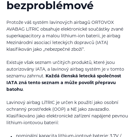
bezproblémové
Protože váš systém lavinových airbagů ORTOVOX
AVABAG LiTRIC obsahuje elektronické součástky zvané
superkapacitory a malou lithium-ion baterii, je airbag
Mezinárodní asociací leteckých dopravců (IATA)
klasifikován jako „nebezpečné zboží“.
Existuje však seznam určitých produktů, které jsou
autorizovány IATA, a lavinový airbag systém je v tomto
seznamu zahrnut.
Každá členská letecká společnost
IATA zná tento seznam a může povolit přepravu
batohu
.
Lavinový airbag LiTRIC je určen k použití jako osobní
ochranný prostředek (OOP) a NE jako zavazadlo.
Klasifikováno jako elektronické zařízení napájené pevnou
lithium-iontovou baterií:
nominální kapacita lithium-iontové baterie: 3,7V /