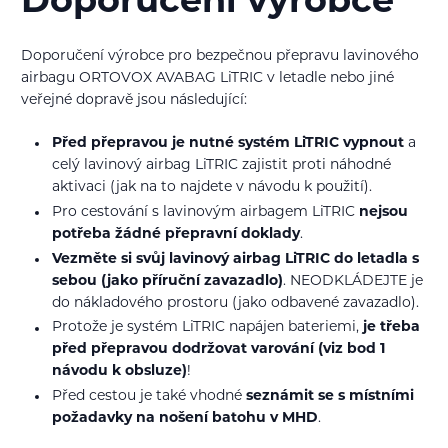
Doporučení výrobce
Doporučení výrobce pro bezpečnou přepravu lavinového
airbagu ORTOVOX AVABAG LiTRIC v letadle nebo jiné
veřejné dopravě jsou následující:
Před přepravou je nutné systém LiTRIC vypnout
a
celý lavinový airbag LiTRIC zajistit proti náhodné
aktivaci (jak na to najdete v návodu k použití).
Pro cestování s lavinovým airbagem LiTRIC
nejsou
potřeba žádné přepravní doklady
.
Vezměte si svůj lavinový airbag LiTRIC do letadla s
sebou (jako příruční zavazadlo)
. NEODKLÁDEJTE je
do nákladového prostoru (jako odbavené zavazadlo).
Protože je systém LiTRIC napájen bateriemi,
je třeba
před přepravou dodržovat varování (viz bod 1
návodu k obsluze)
!
Před cestou je také vhodné
seznámit se s místními
požadavky na nošení batohu v MHD
.