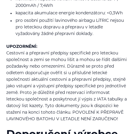
2000mAh / 7,4Wh
kapacita akumulace energie kondenzátoru: <0,3Wh
pro osobní použití lavinového airbagu LiTRIC nejsou
pro leteckou dopravu a přepravu v letadle
vyžadovány žádné přepravní doklady.
UPOZORNĚNÍ:
Cestovní a přepravní předpisy specifické pro leteckou
společnost a zemi se mohou lišit a mohou se řídit dalšími
požadavky nebo omezeními. Důrazně se proto před
odletem doporučuje ověřit si u příslušné letecké
společnosti aktuální cestovní a přepravní předpisy, stejně
jako vstupní a výstupní předpisy specifické pro jednotlivé
země. Proto je důležité před rezervací informovat
leteckou společnost a poskytnout jí výpis z IATA tabulky a
datový list kazety. Tyto dokumenty jsou k dispozici ke
stažení na konci tohoto článku. POVOLENÍ K PŘEPRAVĚ
LAVINOVÉHO BATOHU V LETADLE NENÍ ZARUČENO!