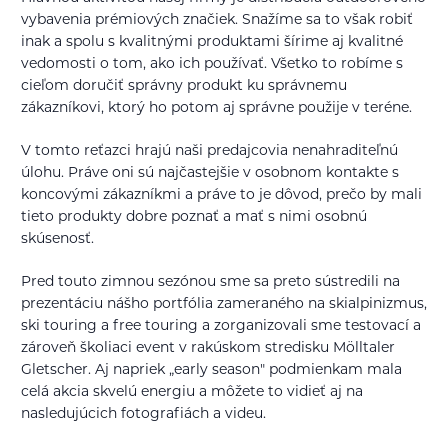
vybavenia prémiových značiek. Snažíme sa to však robiť
inak a spolu s kvalitnými produktami šírime aj kvalitné
vedomosti o tom, ako ich používať. Všetko to robíme s
cieľom doručiť správny produkt ku správnemu
zákazníkovi, ktorý ho potom aj správne použije v teréne.
V tomto reťazci hrajú naši predajcovia nenahraditeľnú
úlohu. Práve oni sú najčastejšie v osobnom kontakte s
koncovými zákazníkmi a práve to je dôvod, prečo by mali
tieto produkty dobre poznať a mať s nimi osobnú
skúsenosť.
Pred touto zimnou sezónou sme sa preto sústredili na
prezentáciu nášho portfólia zameraného na skialpinizmus,
ski touring a free touring a zorganizovali sme testovací a
zároveň školiaci event v rakúskom stredisku Mölltaler
Gletscher. Aj napriek „early season" podmienkam mala
celá akcia skvelú energiu a môžete to vidieť aj na
nasledujúcich fotografiách a videu.