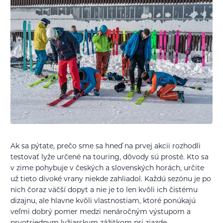
Ak sa pýtate, prečo sme sa hneď na prvej akcii rozhodli
testovať lyže určené na touring, dôvody sú prosté. Kto sa
v zime pohybuje v českých a slovenských horách, určite
už tieto divoké vrany niekde zahliadol. Každú sezónu je po
nich čoraz väčší dopyt a nie je to len kvôli ich čistému
dizajnu, ale hlavne kvôli vlastnostiam, ktoré ponúkajú
veľmi dobrý pomer medzi nenáročným výstupom a