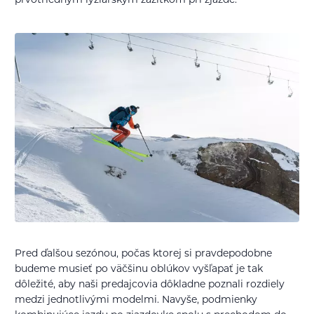
prvotriednym lyžiarskym zážitkom pri zjazde.
Pred ďalšou sezónou, počas ktorej si pravdepodobne
budeme musieť po väčšinu oblúkov vyšľapať je tak
dôležité, aby naši predajcovia dôkladne poznali rozdiely
medzi jednotlivými modelmi. Navyše, podmienky