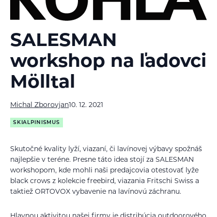
SALESMAN
workshop na ľadovci
Mölltal
Michal Zborovjan
10. 12. 2021
SKIALPINISMUS
Skutočné kvality lyží, viazaní, či lavínovej výbavy spožnáš
najlepšie v teréne. Presne táto idea stojí za SALESMAN
workshopom, kde mohli naši predajcovia otestovať lyže
black crows z kolekcie freebird, viazania Fritschi Swiss a
taktiež ORTOVOX vybavenie na lavínovú záchranu.
Hlavnou aktivitou našej firmy je distribúcia outdoorového