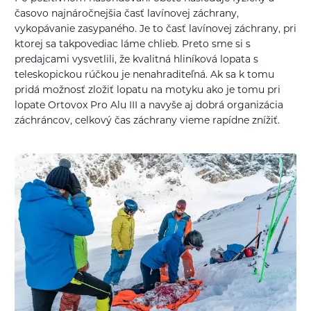
časovo najnáročnejšia časť lavínovej záchrany,
vykopávanie zasypaného. Je to časť lavínovej záchrany, pri
ktorej sa takpovediac láme chlieb. Preto sme si s
predajcami vysvetlili, že kvalitná hliníková lopata s
teleskopickou rúčkou je nenahraditeľná. Ak sa k tomu
pridá možnosť zložiť lopatu na motyku ako je tomu pri
lopate Ortovox Pro Alu III a navyše aj dobrá organizácia
záchráncov, celkový čas záchrany vieme rapídne znížiť.