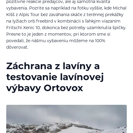
pozitívne reakcie predajcov, ale aj samotná kvalita
vybavenia. Pozrite sa napríklad na fotku vyššie, kde Michal
Kišš z Alpis Tour bez zaváhania skáče z terénnej prekážky
na lyžiach orb freebird v kombinácii s ľahkým viazaním
Fritschi Xenic 10, dokonca bez potreby uzamknutia špičky.
Presne to je jeden z momentov, pri ktorom sme si
povedali, že nášmu vybaveniu môžeme na 100%
dôverovať.
Záchrana z lavíny a
testovanie lavínovej
výbavy Ortovox