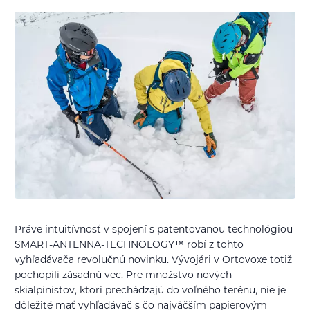
Práve intuitívnosť v spojení s patentovanou technológiou
SMART-ANTENNA-TECHNOLOGY™ robí z tohto
vyhľadávača revolučnú novinku. Vývojári v Ortovoxe totiž
pochopili zásadnú vec. Pre množstvo nových
skialpinistov, ktorí prechádzajú do voľného terénu, nie je
dôležité mať vyhľadávač s čo najväčším papierovým