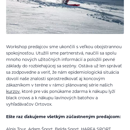
Workshop predajcov sme ukončili s veľkou obojstrannou
spokojnosťou. Utužili sme partnerstvá, naučili sa spolu
mnoho nových užitočných informácií a položili pevné
základy do rozbiehajúcej sa sezóny. Ostáva už len správať
sa zodpovedne a veriť, že nám epidemiologická situácia
dovolí naše znalosti sprostredkovať aj koncovým
zákazníkom v teréne v rámci plánovanej série našich
kurzov
, ktoré pre vás ponúkame zdarma k nákupu lyží
black crows a k nákupu lavínových batohov a
vyhľadávačov Ortovox.
Ešte raz ďakujeme všetkým zúčastneným predajcom:
Alpis Tour,
Adam Šport
,
Belda Sport
,
HARFA SPORT
,