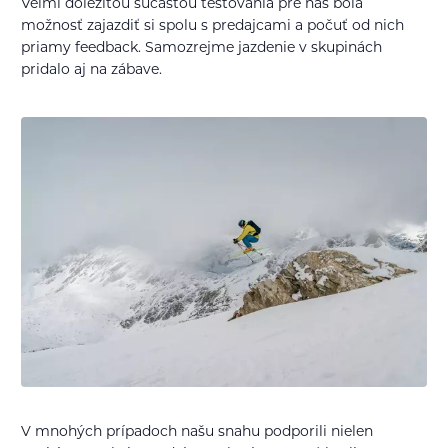
Veľmi dôležitou súčasťou testovania pre nás bola
možnosť zajazdiť si spolu s predajcami a počuť od nich
priamy feedback. Samozrejme jazdenie v skupinách
pridalo aj na zábave.
V mnohých prípadoch našu snahu podporili nielen