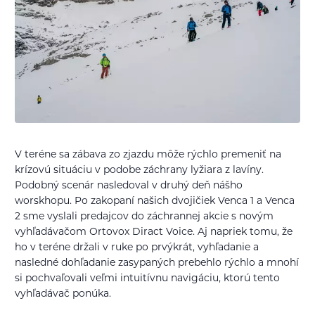
V teréne sa zábava zo zjazdu môže rýchlo premeniť na
krízovú situáciu v podobe záchrany lyžiara z lavíny.
Podobný scenár nasledoval v druhý deň nášho
worskhopu. Po zakopaní našich dvojičiek Venca 1 a Venca
2 sme vyslali predajcov do záchrannej akcie s novým
vyhľadávačom Ortovox Diract Voice. Aj napriek tomu, že
ho v teréne držali v ruke po prvýkrát, vyhľadanie a
nasledné dohľadanie zasypaných prebehlo rýchlo a mnohí
si pochvaľovali veľmi intuitívnu navigáciu, ktorú tento
vyhľadávač ponúka.