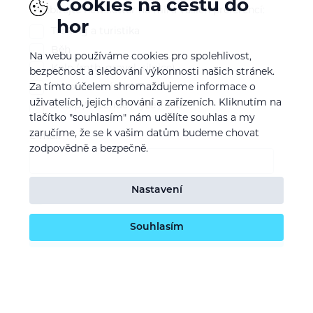
Cookies na cestu do
Odebírejte newsletter na míru vašich preferencí:
hor
Treking a turistika
Běh
Na webu používáme cookies pro spolehlivost,
Kolo (mtb, gravel, silnice)
bezpečnost a sledování výkonnosti našich stránek.
Horolezectví a VHT
Za tímto účelem shromažďujeme informace o
uživatelích, jejich chování a zařízeních. Kliknutím na
Skialp / freeride / lyže / snb
tlačítko "souhlasím" nám udělíte souhlas a my
zaručíme, že se k vašim datům budeme chovat
E-mail
zodpovědně a bezpečně.
Nastavení
Souhlasím se
zpracováním osobních údajů
Souhlasím
Potvrdit odběr