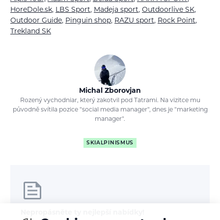
HoreDole.sk
,
LBS Sport
,
Madeja sport
,
Outdoorlive SK
,
Outdoor Guide
,
Pinguin shop
,
RAZU sport
,
Rock Point
,
Trekland SK
Michal Zborovjan
Rozený vychodniar, který zakotvil pod Tatrami. Na vizitce mu
původně svítila pozice "social media manager", dnes je "marketing
manager".
SKIALPINISMUS
Nepropásněte ty nejlepší nabídky!