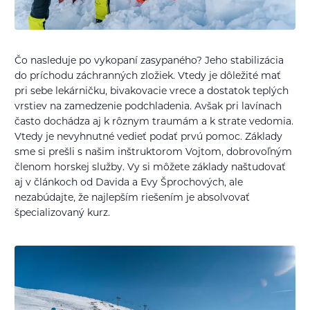
Čo nasleduje po vykopaní zasypaného? Jeho stabilizácia
do príchodu záchranných zložiek. Vtedy je dôležité mať
pri sebe lekárničku, bivakovacie vrece a dostatok teplých
vrstiev na zamedzenie podchladenia. Avšak pri lavínach
často dochádza aj k rôznym traumám a k strate vedomia.
Vtedy je nevyhnutné vedieť podať prvú pomoc. Základy
sme si prešli s našim inštruktorom Vojtom, dobrovoľným
členom horskej služby. Vy si môžete základy naštudovať
aj v článkoch od Davida a Evy Šprochových, ale
nezabúdajte, že najlepším riešením je absolvovať
špecializovaný kurz.