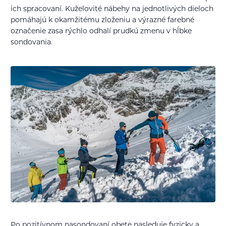
ich spracovaní. Kuželovité nábehy na jednotlivých dieloch
pomáhajú k okamžitému zloženiu a výrazné farebné
označenie zasa rýchlo odhalí prudkú zmenu v hĺbke
sondovania.
Po pozitívnom nasondovaní obete nasleduje fyzicky a