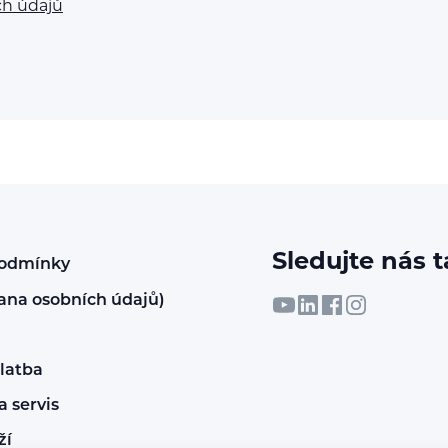
ch údajů
Sledujte nás t
podmínky
ana osobních údajů)
latba
 servis
ží