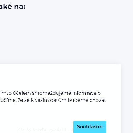
aké na:
a tímto účelem shromažďujeme informace o
y zaručíme, že se k vašim datům budeme chovat
Souhlasím
Z lásky k webu vyrobil:
INSPIRE CZ s.r.o.