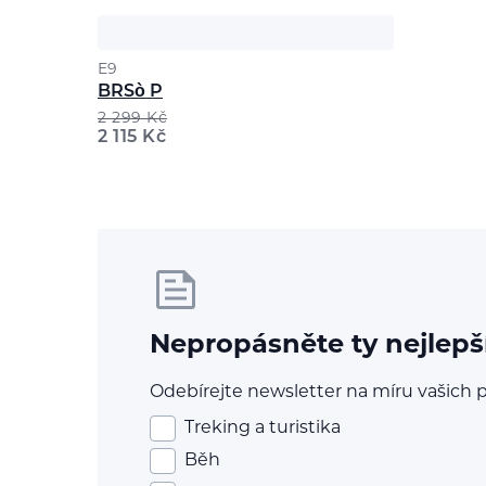
E9
BRSò P
2 299
Kč
2 115
Kč
Nepropásněte ty nejlepš
Odebírejte newsletter na míru vašich p
Treking a turistika
Běh