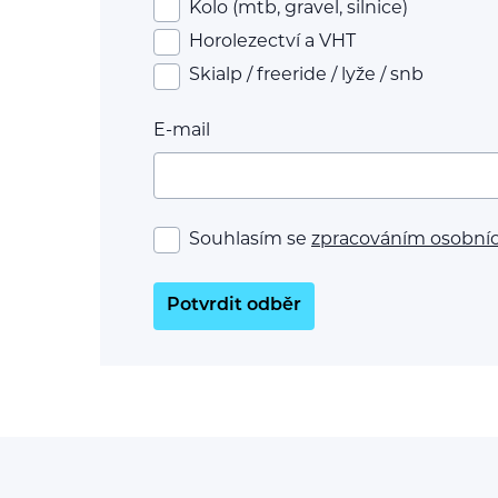
Kolo (mtb, gravel, silnice)
Horolezectví a VHT
Skialp / freeride / lyže / snb
E-mail
Souhlasím se
zpracováním osobní
Potvrdit odběr