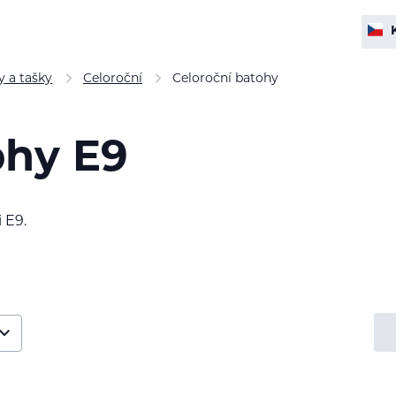
 a tašky
Celoroční
Celoroční batohy
ohy E9
 E9.