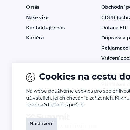
O nás
Obchodní 
Naše vize
GDPR (ochr
Kontaktujte nás
Dotace EU
Kariéra
Doprava a p
Reklamace a
Vrácení zbo
Staňte se p
Cookies na cestu d
Přihlášení 
Na webu používáme cookies pro spolehlivost
uživatelích, jejich chování a zařízeních. Kl
zodpovědně a bezpečně.
Nastavení
© 2016 – 2026
SUMMIT TRADE s.r.o.