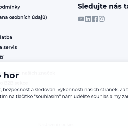
Sledujte nás t
podmínky
ana osobních údajů)
latba
 servis
ží
rodejcem našich značek
o hor
do B2B sekce
, bezpečnost a sledování výkonnosti našich stránek. Z
iknutím na tlačítko "souhlasím" nám udělíte souhlas a m
Nastavení cookies