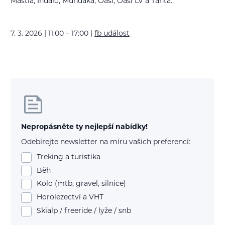
Mastia, Indalo, Mundaka, Oasi, Oasi LV a Tanta.
7. 3. 2026 | 11:00 – 17:00 |
fb událost
Nepropásněte ty nejlepší nabídky!
Odebírejte newsletter na míru vašich preferencí:
Treking a turistika
Běh
Kolo (mtb, gravel, silnice)
Horolezectví a VHT
Skialp / freeride / lyže / snb