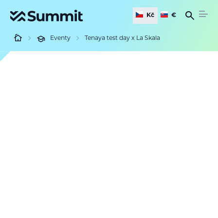
Kč
€
Eventy
Tenaya test day x La Skala