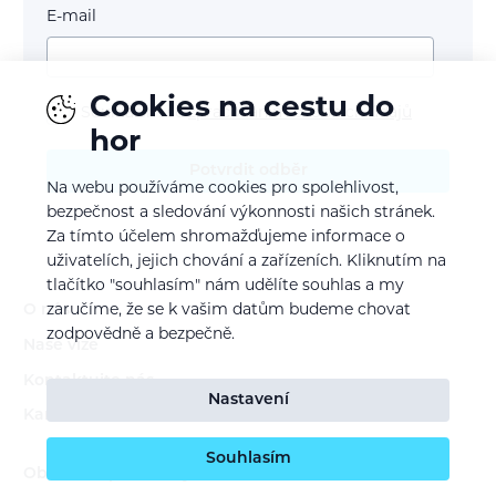
E-mail
Cookies na cestu do
Souhlasím se
zpracováním osobních údajů
hor
Potvrdit odběr
Na webu používáme cookies pro spolehlivost,
bezpečnost a sledování výkonnosti našich stránek.
Za tímto účelem shromažďujeme informace o
uživatelích, jejich chování a zařízeních. Kliknutím na
tlačítko "souhlasím" nám udělíte souhlas a my
O nás
zaručíme, že se k vašim datům budeme chovat
zodpovědně a bezpečně.
Naše vize
Kontaktujte nás
Nastavení
Kariéra
Souhlasím
Obchodní podmínky