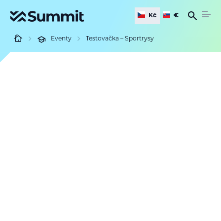
Kč
€
Eventy
Testovačka – Sportrysy