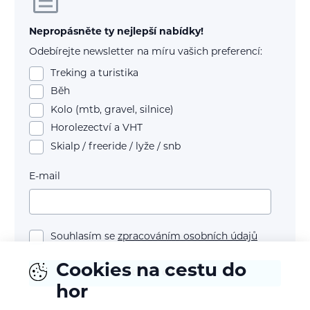
Nepropásněte ty nejlepší nabídky!
Odebírejte newsletter na míru vašich preferencí:
Treking a turistika
Běh
Kolo (mtb, gravel, silnice)
Horolezectví a VHT
Skialp / freeride / lyže / snb
E-mail
Souhlasím se
zpracováním osobních údajů
Cookies na cestu do
Potvrdit odběr
hor