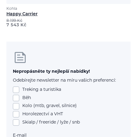
Kohla
Happy Carrier
8 199
Kč
7 543
Kč
Nepropásněte ty nejlepší nabídky!
Odebírejte newsletter na míru vašich preferencí:
Treking a turistika
Běh
Kolo (mtb, gravel, silnice)
Horolezectví a VHT
Skialp / freeride / lyže / snb
E-mail