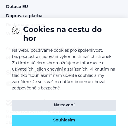
Dotace EU
Doprava a platba
Reklamace a servis
Cookies na cestu do
Vrácení zboží
hor
Staňte se prodejcem našich značek
Na webu používáme cookies pro spolehlivost,
bezpečnost a sledování výkonnosti našich stránek.
Přihlášení do B2B sekce
Za tímto účelem shromažďujeme informace o
uživatelích, jejich chování a zařízeních. Kliknutím na
Sledujte nás také na:
tlačítko "souhlasím" nám udělíte souhlas a my
zaručíme, že se k vašim datům budeme chovat
zodpovědně a bezpečně.
Nastavení
© 2016 – 2026
SUMMIT TRADE s.r.o.
Nastavení cookies
Souhlasím
Z lásky k webu vyrobil:
INSPIRE CZ s.r.o.