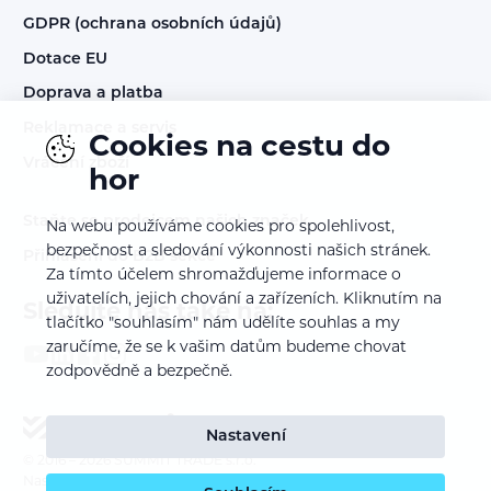
GDPR (ochrana osobních údajů)
Dotace EU
Doprava a platba
Reklamace a servis
Cookies na cestu do
Vrácení zboží
hor
Staňte se prodejcem našich značek
Na webu používáme cookies pro spolehlivost,
bezpečnost a sledování výkonnosti našich stránek.
Přihlášení do B2B sekce
Za tímto účelem shromažďujeme informace o
uživatelích, jejich chování a zařízeních. Kliknutím na
Sledujte nás také na:
tlačítko "souhlasím" nám udělíte souhlas a my
zaručíme, že se k vašim datům budeme chovat
zodpovědně a bezpečně.
Nastavení
© 2016 – 2026
SUMMIT TRADE s.r.o.
Nastavení cookies