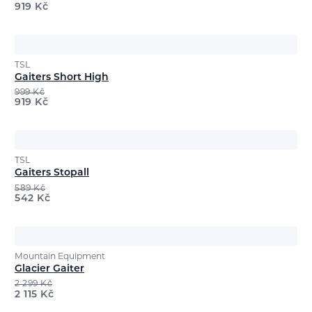
919
Kč
TSL
Gaiters Short High
999
Kč
919
Kč
TSL
Gaiters Stopall
589
Kč
542
Kč
Mountain Equipment
Glacier Gaiter
2 299
Kč
2 115
Kč