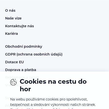
O nás
Naše vize
Kontaktujte nás
Kariéra
Obchodní podmínky
GDPR (ochrana osobních údajů)
Dotace EU
Doprava a platba
Reklamace a servis
Cookies na cestu do
Vrácení zboží
hor
Staňte se prodejcem našich značek
Na webu používáme cookies pro spolehlivost,
bezpečnost a sledování výkonnosti našich stránek.
Přihlášení do B2B sekce