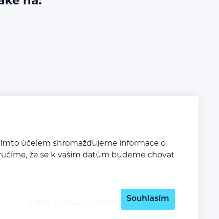
aké na:
a tímto účelem shromažďujeme informace o
y zaručíme, že se k vašim datům budeme chovat
Souhlasím
Z lásky k webu vyrobil:
INSPIRE CZ s.r.o.