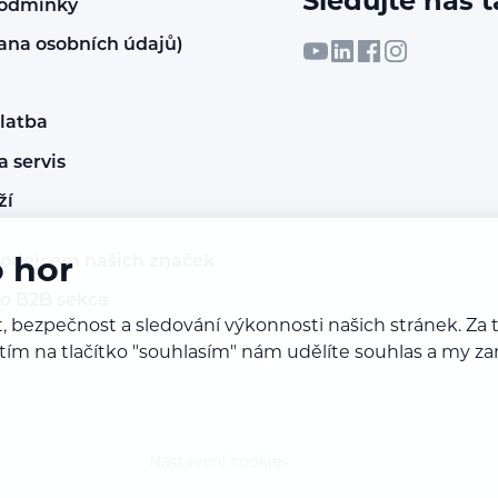
Sledujte nás t
podmínky
ana osobních údajů)
latba
 servis
ží
rodejcem našich značek
o hor
do B2B sekce
, bezpečnost a sledování výkonnosti našich stránek. Z
iknutím na tlačítko "souhlasím" nám udělíte souhlas a m
Nastavení cookies