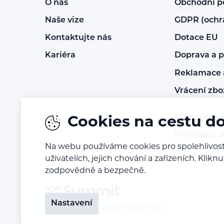
O nás
Obchodní 
Naše vize
GDPR (ochr
Kontaktujte nás
Dotace EU
Kariéra
Doprava a p
Reklamace a
Vrácení zbo
Staňte se p
Cookies na cestu d
Přihlášení 
Na webu používáme cookies pro spolehlivost
uživatelích, jejich chování a zařízeních. Kl
zodpovědně a bezpečně.
Nastavení
© 2016 – 2026
SUMMIT TRADE s.r.o.