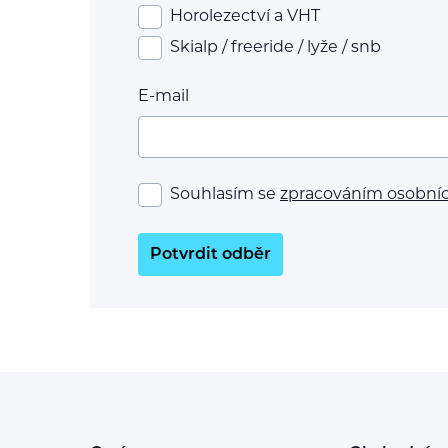
Horolezectví a VHT
Skialp / freeride / lyže / snb
E-mail
Souhlasím se
zpracováním osobní
Potvrdit odběr