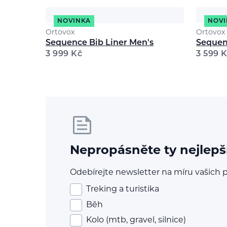
NOVINKA
NOVI
Ortovox
Ortovox
Sequence Bib Liner Men's
Sequen
3 999
Kč
3 599
K
Nepropásněte ty nejlepš
Odebírejte newsletter na míru vašich p
Treking a turistika
Běh
Kolo (mtb, gravel, silnice)