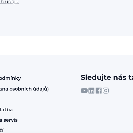
ch údajů
Sledujte nás t
podmínky
ana osobních údajů)
latba
 servis
ží