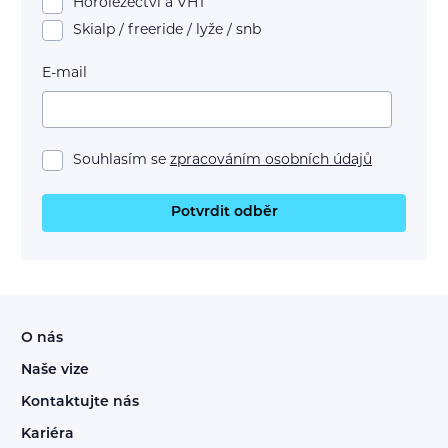
Horolezectví a VHT
Skialp / freeride / lyže / snb
E-mail
Souhlasím se
zpracováním osobních údajů
Potvrdit odběr
O nás
Naše vize
Kontaktujte nás
Kariéra