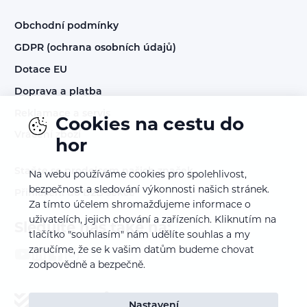
Obchodní podmínky
GDPR (ochrana osobních údajů)
Dotace EU
Doprava a platba
Reklamace a servis
Cookies na cestu do
Vrácení zboží
hor
Staňte se prodejcem našich značek
Na webu používáme cookies pro spolehlivost,
bezpečnost a sledování výkonnosti našich stránek.
Přihlášení do B2B sekce
Za tímto účelem shromažďujeme informace o
uživatelích, jejich chování a zařízeních. Kliknutím na
Sledujte nás také na:
tlačítko "souhlasím" nám udělíte souhlas a my
zaručíme, že se k vašim datům budeme chovat
zodpovědně a bezpečně.
Nastavení