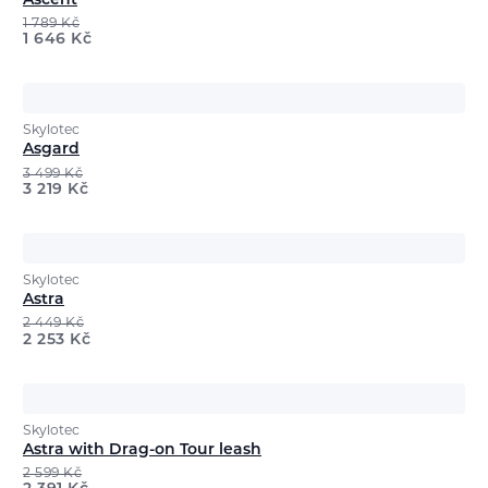
Ascent
1 789
Kč
1 646
Kč
Skylotec
Asgard
3 499
Kč
3 219
Kč
Skylotec
Astra
2 449
Kč
2 253
Kč
Skylotec
Astra with Drag-on Tour leash
2 599
Kč