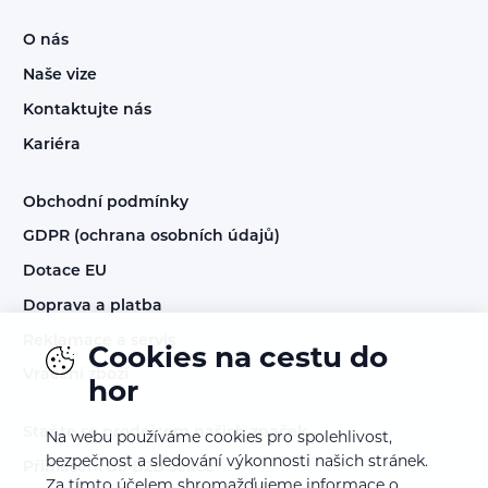
O nás
Naše vize
Kontaktujte nás
Kariéra
Obchodní podmínky
GDPR (ochrana osobních údajů)
Dotace EU
Doprava a platba
Reklamace a servis
Cookies na cestu do
Vrácení zboží
hor
Staňte se prodejcem našich značek
Na webu používáme cookies pro spolehlivost,
bezpečnost a sledování výkonnosti našich stránek.
Přihlášení do B2B sekce
Za tímto účelem shromažďujeme informace o