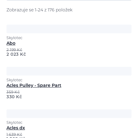
Zobrazuje se 1-24 z 176 položek
Skylotec
Abo
2 199
Kč
2 023
Kč
Skylotec
Acles Pulley - Spare Part
359
Kč
330
Kč
Skylotec
Acles dx
1 639
Kč