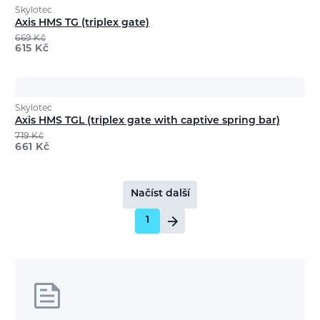
Skylotec
Axis HMS TG (triplex gate)
669
Kč
615
Kč
Skylotec
Axis HMS TGL (triplex gate with captive spring bar)
719
Kč
661
Kč
Načíst další
1