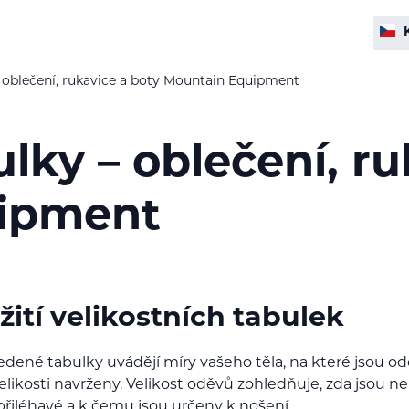
– oblečení, rukavice a boty Mountain Equipment
ulky – oblečení, r
ipment
ití velikostních tabulek
edené tabulky uvádějí míry vašeho těla, na které jsou o
elikosti navrženy. Velikost oděvů zohledňuje, zda jsou n
přiléhavé a k čemu jsou určeny k nošení.