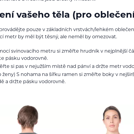
ení vašeho těla (pro oblečení
provádějte pouze v základních vrstvách/lehkém oblečení
cí metr by měl být těsný, ale neměl by omezovat.
ocí svinovacího metru si změřte hrudník v nejplnější čás
te pásku vodorovně.
řte si pas v nejužším místě nad pánví a držte metr vod
o ženy) S nohama na šířku ramen si změřte boky v nejšir
ě a držte pásku vodorovně.