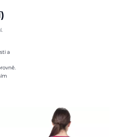
)
.
ti a
orovně.
ším