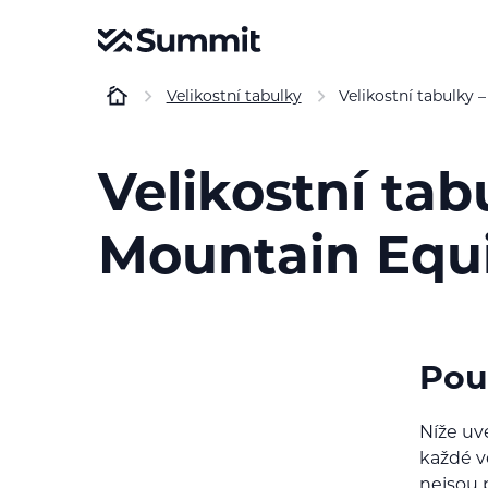
Velikostní tabulky
Velikostní tabulky 
Velikostní tab
Mountain Equ
Použ
Níže uv
každé v
nejsou 