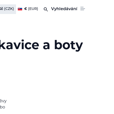
Kč
(CZK)
€
(EUR)
Vyhledávání
ukavice a boty
děvy
ebo