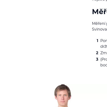
Měř
Měření 
Svinova
Pom
drž
Změ
(Pr
bod